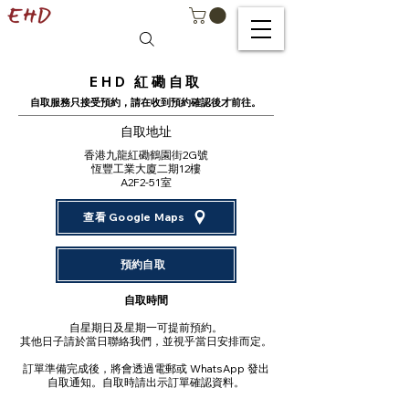
EHD 紅磡自取
自取服務只接受預約，請在收到預約確認後才前往。
自取地址
香港九龍紅磡鶴園街2G號
恆豐工業大廈二期12樓
A2F2-51室
查看 Google Maps
預約自取
自取時間​
自星期日及星期一可提前預約。
其他日子請於當日聯絡我們，並視乎當日安排而定。
訂單準備完成後，將會透過電郵或 WhatsApp 發出
自取通知。自取時請出示訂單確認資料。