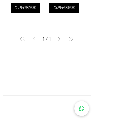
新增至購物車
新增至購物車
1
/
1
首頁
服務條款
私隱政策
關於我們
資訊
退貨條款
運送方式
常見問題
自取
預購/訂購
購買和付款
WhatsApp:
按這裏
地址:
九龍紅磡鶴園街2G號恆豐工業大廈二期12樓A2F2，51室
所有到訪需透過 WhatsApp 預約安排。
自取服務只限 星期日 及 星期一 提供。