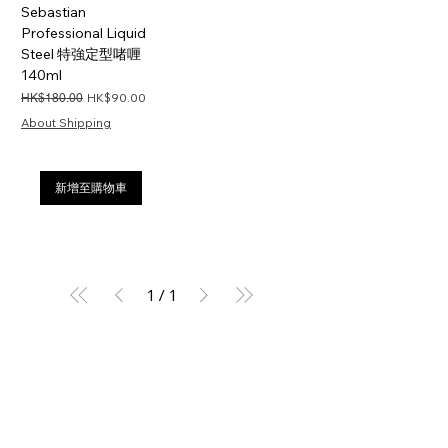
Sebastian
Professional Liquid
Steel 特強定型啫喱
140ml
一般價格
促銷價格
HK$90.00
HK$180.00
About Shipping
新增至購物車
1
/
1
首頁
服務條款
私隱政策
關於我們
資訊
退貨條款
運送方式
常見問題
自取
預購/訂購