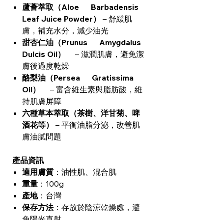
蘆薈萃取（Aloe Barbadensis
Leaf Juice Powder）
– 舒緩肌
膚，補充水分，減少油光
甜杏仁油（Prunus Amygdalus
Dulcis Oil）
– 滋潤肌膚，避免潔
膚後過度乾燥
酪梨油（Persea Gratissima
Oil）
– 富含維生素與脂肪酸，維
持肌膚屏障
六種草本萃取（茶樹、洋甘菊、啤
酒花等）
– 平衡油脂分泌，改善肌
膚油膩問題
產品資訊
適用膚質
：油性肌、混合肌
重量
：100g
產地
：台灣
保存方法
：存放於陰涼乾燥處，避
免陽光直射