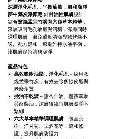
深層淨化毛孔，平衡油脂，溫和潔淨
夢中築炭淨顏皂
針對
油性肌膚
設計，
結合
窯燒孟宗竹炭
與
六種草本精華
，
深層吸附毛孔油脂與污垢，潔膚同時
調理肌膚，避免過度清潔導致乾燥不
適。配方溫和，幫助維持水油平衡，
讓肌膚保持清爽潔淨。
產品特色
高效吸附油脂，淨化毛孔
– 採用窯
燒孟宗竹炭，有效去除多餘皮脂與
老廢角質
控油不乾澀
– 甜杏仁油、蘆薈萃取
與酪梨油，潔膚後維持肌膚滋潤不
緊繃
六大草本精華調理肌膚
– 包含茶
樹、洋甘菊、啤酒花等，溫和修
護，提升肌膚防護力