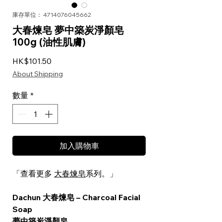
庫存單位： 4714076045662
大春煉皂 夢中築炭淨顏皂
100g (油性肌膚)
價格
HK$101.50
About Shipping
數量
*
加入購物車
「查看更多
大春煉皂
系列。」
Dachun 大春煉皂 – Charcoal Facial
Soap
夢中築炭淨顏皂