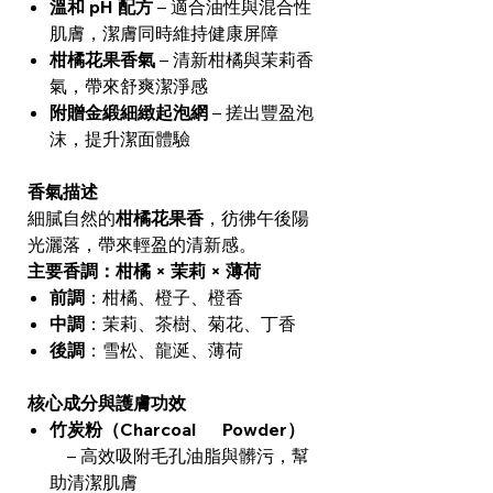
溫和 pH 配方
– 適合油性與混合性
肌膚，潔膚同時維持健康屏障
柑橘花果香氣
– 清新柑橘與茉莉香
氣，帶來舒爽潔淨感
附贈金緞細緻起泡網
– 搓出豐盈泡
沫，提升潔面體驗
香氣描述
細膩自然的
柑橘花果香
，彷彿午後陽
光灑落，帶來輕盈的清新感。
主要香調：柑橘 × 茉莉 × 薄荷
前調
：柑橘、橙子、橙香
中調
：茉莉、茶樹、菊花、丁香
後調
：雪松、龍涎、薄荷
核心成分與護膚功效
竹炭粉（Charcoal Powder）
– 高效吸附毛孔油脂與髒污，幫
助清潔肌膚