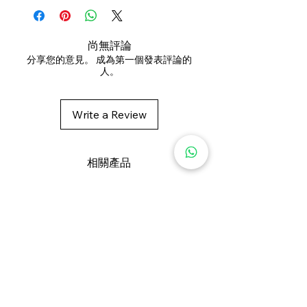
摩清潔
Kernelate, Aqua, Glycerin,
用清水徹底沖洗
，感受肌膚清爽潔
Fragrance, Charcoal Powder, Persea
淨
Gratissima Oil, Prunus Amygdalus
尚無評論
請勿直接使用泡沫網刷洗臉部，避免
Dulcis Oil, PEG-100, Sodium
分享您的意見。 成為第一個發表評論的
人。
過度摩擦
Chloride, Foeniculum Vulgare Fruit
Extract, Humulus Lupulus (Hops)
Extract, Melissa Officinalis Leaf
Write a Review
Extract, Viscum Album Leaf Extract,
Chamomilla Recutita (Matricaria)
Flower Extract, Achillea Millefolium
相關產品
Extract, Alcohol, Phenoxyethanol,
Tetrasodium EDTA, Aloe
Barbadensis Leaf Juice Powder.
新增至購物車
棕櫚酸鈉、棕櫚仁酸鈉、水、甘油、
香料、竹炭粉、酪梨油、甜杏仁油、
草本植物萃取（啤酒花萃取、香蜂草
萃取、槲寄生萃取、洋甘菊萃取、蓍
草萃取）、氯化鈉、苯氧乙醇、四鈉