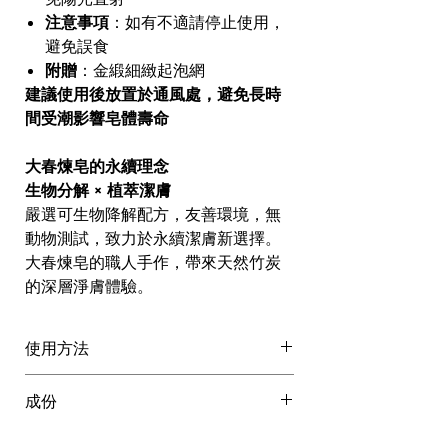
注意事項
：如有不適請停止使用，
避免誤食
附贈
：金緞細緻起泡網
建議使用後放置於通風處，避免長時
間受潮影響皂體壽命
大春煉皂的永續理念
生物分解 × 植萃潔膚
嚴選可生物降解配方，友善環境，無
動物測試，致力於永續潔膚新選擇。
大春煉皂的職人手作，帶來天然竹炭
的深層淨膚體驗。
使用方法
將皂放入起泡網內
，以清水打濕並
成份
搓揉起泡
使用細膩泡沫
於臉部肌膚，輕柔按
Sodium Palmate, Sodium Palm