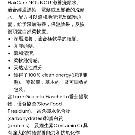
HairCare NOUNOU 滋養洗頭水。
適合經過漂染，電髮或直髮後的洗頭
水。 配方可以溫和地清潔及保護頭
髮，給予深層滋養，保濕效果，及恢
復頭髮自然柔軟度。
深層滋養，適合極乾旱的頭髮。
亮澤頭髮。
溫和清潔。
柔軟絲滑感。
天然活性成分
獲得了
100％ clean energy(潔淨能
源)
。 零影響，基本的，及可回收的
包裝。
含Torre Guaceto Fiaschetto番茄提取
物，慢食協會(Slow Food
Presidium)。 富含碳水化合物
(carbohydrates)和蛋白質
(proteins)，及維生素C (vitamin C) 具
有強大的補給營養能力和抗氧化作