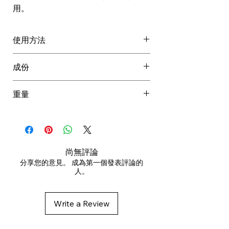
用。
使用方法
用於不滴水的濕髮上。
成份
輕輕按摩至頭皮及頭髮並沖洗。
重複使用洗頭水，然後使用
AQUA / WATER / EAU, DISODIUM
重量
NOUNOU護髮素。
LAURETH SULFOSUCCINATE,
GLYCERIN, SODIUM COCOYL
0.293 kg
ISETHIONATE, SODIUM LAUROYL
METHYL ISETHIONATE,
COCAMIDOPROPYL BETAINE,
尚無評論
SODIUM LAUROYL SARCOSINATE,
分享您的意見。 成為第一個發表評論的
人。
SODIUM LAURYL SULFOACETATE,
COCO-GLUCOSIDE, GLYCERYL
OLEATE, BENZYL ALCOHOL,
Write a Review
PANTHENOL, PHENETHYL
BENZOATE, ACRYLATES/C10-30