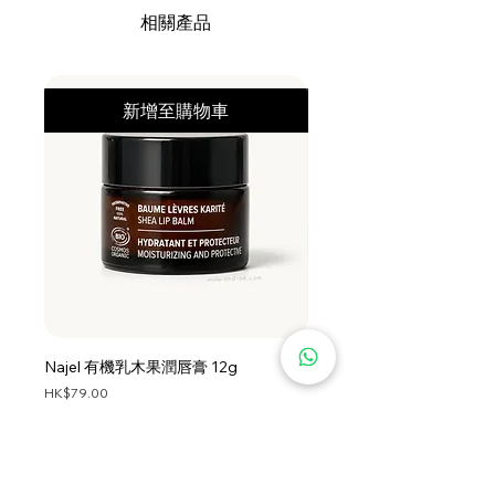
ALKYL ACRYLATE
相關產品
CROSSPOLYMER, PARFUM /
FRAGRANCE, GLYCOL
DISTEARATE, SODIUM METHYL 2-
新增至購物車
SULFOLAURATE, SODIUM
BENZOATE, DICAPRYLYL ETHER,
DISODIUM EDTA, BUTETH-3,
LAURYL ALCOHOL,
POLYQUATERNIUM-7,
POLYQUATERNIUM-10,
AMODIMETHICONE, SODIUM
BENZOTRIAZOLYL BUTYLPHENOL
SULFONATE, TRISODIUM
ETHYLENEDIAMINE
Najel 有機乳木果潤唇膏 12g
Najel 乳木果油及橄欖油洗頭
DISUCCINATE, SODIUM
價格
價格
HK$79.00
HK$128.00
HYDROXIDE, DISODIUM 2-
About Shipping
About Shipping
SULFOLAURATE, SOLANUM
LYCOPERSICUM FRUIT EXTRACT /
SOLANUM LYCOPERSICUM