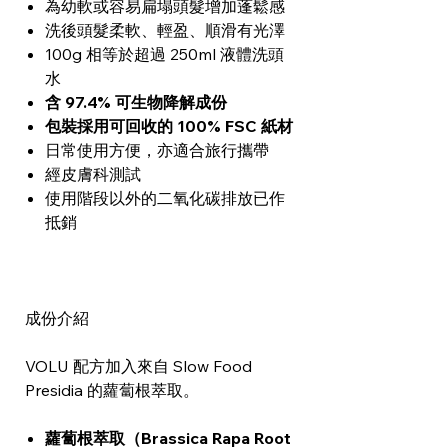
為幼軟或容易扁塌頭髮增加蓬鬆感
洗後頭髮柔軟、輕盈、順滑有光澤
100g 相等於超過 250ml 液體洗頭
水
含 97.4% 可生物降解成份
包裝採用可回收的 100% FSC 紙材
日常使用方便，亦適合旅行攜帶
經皮膚科測試
使用階段以外的二氧化碳排放已作
抵銷
成份介紹
VOLU 配方加入來自 Slow Food
Presidia 的蘿蔔根萃取。
蘿蔔根萃取（Brassica Rapa Root