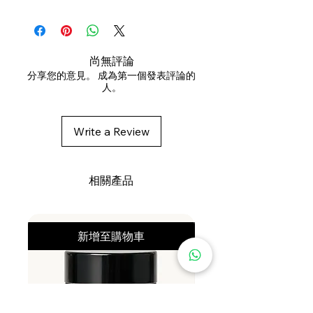
如有需要，再使用護髮素。
AQUA / WATER / EAU,
洗頭梘應該怎樣保存？
如不慎接觸眼睛，立即以清水徹底沖
POLYGLYCERYL-4 LAURATE,
請存放於乾爽通風位置，並在每次使
洗。
GLYCERIN, SODIUM C14-16
用後讓洗頭梘保持乾爽。固體洗頭水
OLEFIN SULFONATE,
在正確保存下通常可以長時間保持良
尚無評論
BRASSICAMIDOPROPYL
好狀態，但不應長時間浸水或放置於
分享您的意見。 成為第一個發表評論的
人。
DIMETHYLAMINE, PARFUM /
潮濕環境。
FRAGRANCE, PANTHENOL,
CETRIMONIUM CHLORIDE,
Write a Review
HELIANTHUS ANNUUS SEED OIL /
HELIANTHUS ANNUUS
(SUNFLOWER) SEED OIL,
相關產品
COCAMIDOPROPYL BETAINE,
TETRASODIUM GLUTAMATE
DIACETATE, SODIUM
新增至購物車
XYLENESULFONATE, BRASSICA
RAPA ROOT EXTRACT / BRASSICA
RAPA (TURNIP) ROOT EXTRACT,
CITRIC ACID, SODIUM CHLORIDE,
LINALOOL, HEXYL CINNAMAL,