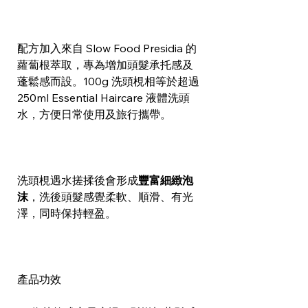
配方加入來自 Slow Food Presidia 的
蘿蔔根萃取，專為增加頭髮承托感及
蓬鬆感而設。100g 洗頭梘相等於超過
250ml Essential Haircare 液體洗頭
水，方便日常使用及旅行攜帶。
洗頭梘遇水搓揉後會形成
豐富細緻泡
沫
，洗後頭髮感覺柔軟、順滑、有光
澤，同時保持輕盈。
產品功效