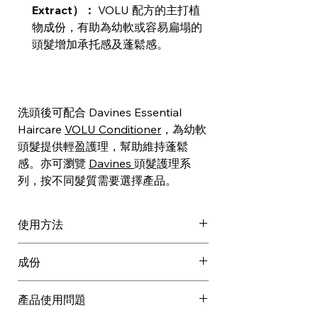
Extract）：
VOLU 配方的主打植
物成份，有助為幼軟或容易扁塌的
頭髮增加承托感及蓬鬆感。
洗頭後可配合 Davines Essential
Haircare
VOLU Conditioner
，為幼軟
頭髮提供輕盈護理，幫助維持蓬鬆
感。亦可瀏覽
Davines
頭髮護理系
列，按不同髮質需要選擇產品。
使用方法
用水弄濕洗頭梘。
成份
置於雙手之間搓揉起泡。
將泡沫均勻塗於濕髮。
SODIUM COCOYL ISETHIONATE,
產品使用問題
徹底沖洗，有需要可重複。
HYDROGENATED VEGETABLE OIL,