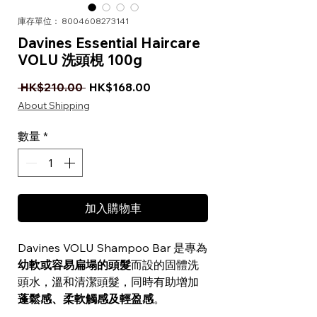
庫存單位： 8004608273141
Davines Essential Haircare
VOLU 洗頭梘 100g
一般價格
促銷價格
 HK$210.00 
HK$168.00
About Shipping
數量
*
加入購物車
Davines VOLU Shampoo Bar 是專為
幼軟或容易扁塌的頭髮
而設的固體洗
頭水，溫和清潔頭髮，同時有助增加
蓬鬆感、柔軟觸感及輕盈感
。