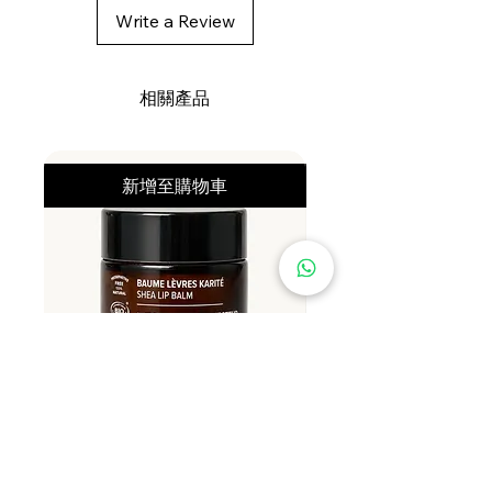
Write a Review
相關產品
新增至購物車
Najel 有機乳木果潤唇膏 12g
Najel 乳木果油及橄欖油洗頭
價格
價格
HK$79.00
HK$128.00