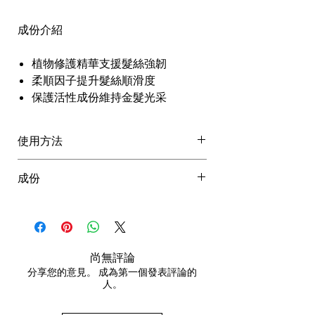
成份介紹
植物修護精華支援髮絲強韌
柔順因子提升髮絲順滑度
保護活性成份維持金髮光采
使用方法
如絲螯合洗髮露
：塗抹於濕髮，按
成份
摩後稍待片刻沖洗。
豐厚護髮素
：洗髮後塗於髮中至髮
完整 INCI 請以產品包裝為準。
尾，停留2 至 5 分鐘後沖洗。
免沖洗修復髮膜
：於濕髮造型前使
用，加強滋養及保護。
尚無評論
分享您的意見。 成為第一個發表評論的
人。