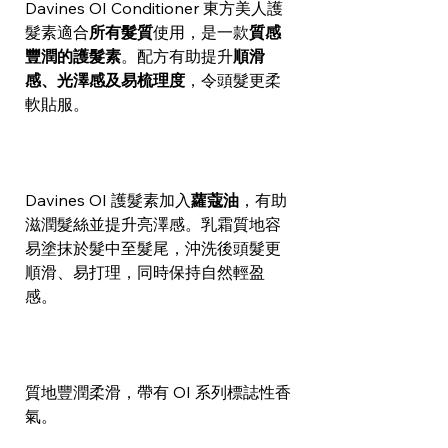
Davines OI Conditioner 東方美人護
髮素適合
所有髮質
使用，是一款
質感
豐潤的護髮素
。配方有助提升
順滑
感、光澤感及易梳理度
，令頭髮更柔
軟貼服。
Davines OI 護髮素加入
蘿蔻油
，有助
滋潤髮絲並提升亮澤感。乳霜質地容
易塗抹於髮中至髮尾，沖洗後頭髮更
順滑、易打理，同時保持自然輕盈
感。
質地豐潤柔滑，帶有 OI 系列標誌性香
氣。