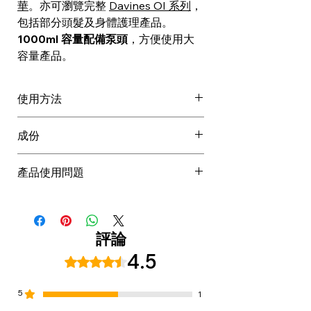
華
。亦可瀏覽完整
Davines OI 系列
，
包括部分頭髮及身體護理產品。
1000ml 容量配備泵頭
，方便使用大
容量產品。
使用方法
先用 OI 洗頭水
成份
印乾多餘水分
塗於髮中至髮尾
AQUA / WATER / EAU, CETEARYL
產品使用問題
可輕輕梳開
ALCOHOL, GLYCERIN,
停留 2 至 3 分鐘
DIMETHICONE, CETRIMONIUM
Davines OI Conditioner 適合所有髮
徹底沖洗後造型
CHLORIDE, BEHENTRIMONIUM
質使用嗎？
CHLORIDE, CETYL ALCOHOL,
適合。Davines OI Conditioner 東方
評論
BEHENTRIMONIUM
美人護髮素適合所有髮質，特別適合
4.5
評等為 4.5（最高為 5 顆星）。
METHOSULFATE, ETHYLHEXYL
想提升順滑感、光澤感及易梳理度的
METHOXYCINNAMATE,
頭髮。質感豐潤，但沖洗後髮絲仍然
5
PANTHENOL,
1
自然易打理。