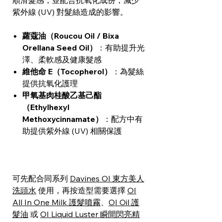
順滑髮感，並配合抗氧化成份，減少
紫外線 (UV) 對髮絲造成的影響。
蘿蔻油（Roucou Oil / Bixa
Orellana Seed Oil）
：有助提升光
澤、柔軟感及健康髮感
維他命 E（Tocopherol）
：為髮絲
提供抗氧化護理
甲氧基肉桂酸乙基己酯
（Ethylhexyl
Methoxycinnamate）
：配方中有
助提供紫外線 (UV) 相關保護
可先配合同系列
Davines OI 東方美人
洗頭水
使用，再按造型需要選擇
OI
All In One Milk 護髮噴霧
、
OI Oil 護
髮油
或
OI Liquid Luster 瞬間閃亮精