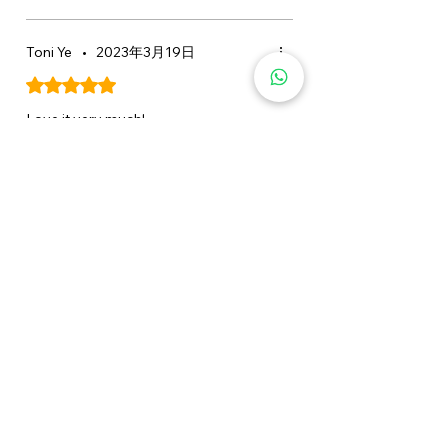
the product packaging for the most
OI Oil 加強光澤及造型修飾。可按髮
up to date ingredient information.
質及造型需要選擇。
Toni Ye
•
2023年3月19日
評等為 5（最高為 5 顆星）。
Davines OI Conditioner 可以改善毛
躁嗎？
Love it very much!
Davines OI Conditioner 有助令頭髮
這評論有幫助嗎？
有
更順滑、柔軟及易打理，令毛躁感看
起來較不明顯。如需要更明顯的造型
修飾，可於沖洗後配合 OI Milk 或 OI
相關產品
Oil。
1000ml 容量是否配備泵頭？
新增至購物車
是。Davines OI Conditioner 1000ml
容量配備泵頭，方便使用大容量產
品，視乎 Davines 供應及庫存情況而
定。