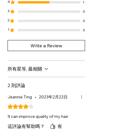
PHENYLPROPYLDIMETHYLSILOXY
4
1
SILICATE, BENZYL ALCOHOL,
OI Conditioner 同 OI Hair Butter 有
3
0
PARFUM / FRAGRANCE,
甚麼分別？
2
PENTAERYTHRITYL TETRA-DI-T-
0
OI Conditioner 是洗頭後使用的日常
BUTYL
護髮素，主要提升順滑感、光澤感及
1
0
HYDROXYHYDROCINNAMATE,
易打理度。OI Hair Butter 則是較滋潤
ISOPROPYL ALCOHOL,
的髮膜，適合頭髮需要更深層滋潤或
Write a Review
DIMETHICONOL, DISODIUM EDTA,
更明顯柔軟效果時使用。
CITRIC ACID, SODIUM BENZOATE,
TOCOPHEROL, BIXA ORELLANA
是否需要在 OI Shampoo 之後使用 OI
所有星等, 最相關
SEED OIL,
Conditioner？
HEXAMETHYLINDANOPYRAN,
建議先使用 OI Shampoo，再將 OI
EUCALYPTUS GLOBULUS OIL,
Conditioner 塗於髮中至髮尾。這樣可
2 則評論
ACETYL CEDRENE, TERPINEOL,
在清潔後提升易梳理度、柔軟感及光
Jeannie Ting
•
2023年2月22日
CITRONELLOL, METHYL
澤感。
SALICYLATE, LAVANDULA
評等為 4（最高為 5 顆星）。
OIL/EXTRACT.
可以配合 OI Milk 或 OI Oil 使用嗎？
It can improve quality of my hair
The ingredient list shown may be
可以。沖洗 OI Conditioner 後，可使
subject to change. Please refer to
這評論有幫助嗎？
有
用 OI Milk 作輕盈免沖洗護理，或使用