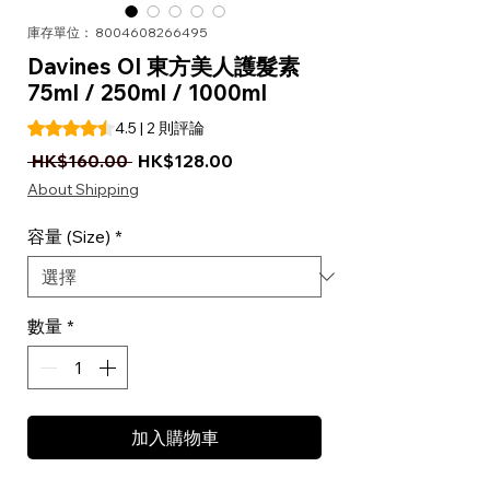
庫存單位： 8004608266495
Davines OI 東方美人護髮素
75ml / 250ml / 1000ml
根據 2 則評論，評等為 4.5 顆星（滿分為五顆星）
4.5 | 2 則評論
一般價格
促銷價格
 HK$160.00 
HK$128.00
About Shipping
容量 (Size)
*
數量
*
加入購物車