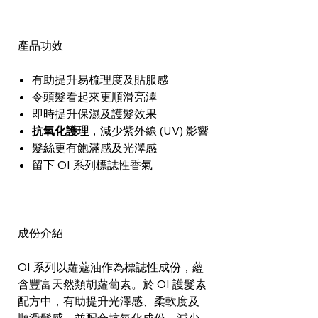
產品功效
有助提升易梳理度及貼服感
令頭髮看起來更順滑亮澤
即時提升保濕及護髮效果
抗氧化護理
，減少紫外線 (UV) 影響
髮絲更有飽滿感及光澤感
留下 OI 系列標誌性香氣
成份介紹
OI 系列以蘿蔻油作為標誌性成份，蘊
含豐富天然類胡蘿蔔素。於 OI 護髮素
配方中，有助提升光澤感、柔軟度及