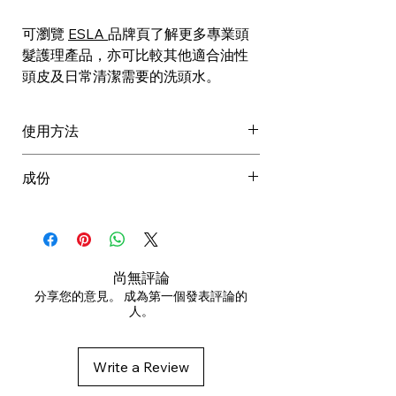
可瀏覽
ESLA
品牌頁了解更多專業頭
髮護理產品，亦可比較其他適合油性
頭皮及日常清潔需要的洗頭水。
使用方法
徹底濕透頭皮及頭髮
成份
塗於頭皮及濕髮
按摩至柔滑泡沫
AQUA (WATER), SODIUM
以清水徹底沖洗
LAUROYL METHYL ISETHIONATE,
SODIUM C14-16 OLEFIN
SULFONATE, GLYCERIN,
尚無評論
COCAMIDOPROPYL BETAINE,
分享您的意見。 成為第一個發表評論的
人。
DECYL GLUCOSIDE, SODIUM
METHYL 2-SULFOLAURATE,
SODIUM LAUROYL GLYCINATE,
Write a Review
PSEUDOALTEROMONAS