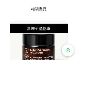
FERMENT EXTRACT, COCO-
BETAINE, LAUROYL/MYRISTOYL
相關產品
METHYL GLUCAMIDE, GLYCERYL
OLEATE, COCO-GLUCOSIDE,
BENZYL GLYCOL, DISODIUM 2-
新增至購物車
SULFOLAURATE, GUAR
HYDROXYPROPYLTRIMONIUM
CHLORIDE, POLYQUATERNIUM-7,
ZINC LACTATE, TRISODIUM
ETHYLENEDIAMINE
DISUCCINATE,
ETHYLHEXYLGLYCERIN,
RASPBERRY KETONE, SODIUM.
此處列出的產品資訊可能會變更，請
以產品包裝上的成份標示為準。
Najel 有機乳木果潤唇膏 12g
Najel 乳木果油及橄欖油洗頭
價格
價格
HK$79.00
HK$128.00
About Shipping
About Shipping