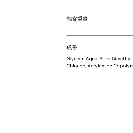
郵寄重量
成份
Glycerin,Aqua, Silica Dimethy
Chloride, Acrylamide Copoly