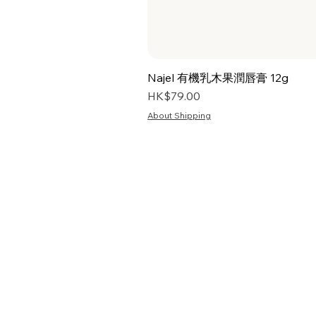
Najel 有機乳木果潤唇膏 12g
價格
HK$79.00
About Shipping
首頁
關於我們
資訊
常見問題
預購/訂購
購