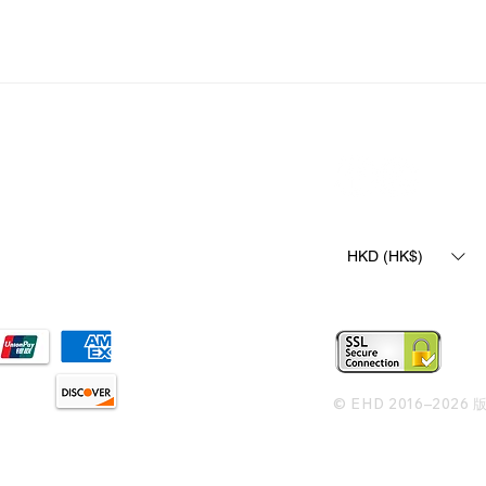
​追蹤我們
獲取限時優惠及資
期12樓A2F2，51室
安排。
供。
HKD (HK$)
© EHD 2016–20