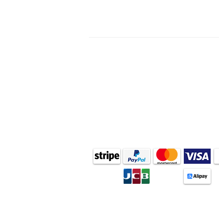
WhatsApp:
按這裏
地址:
九龍紅磡鶴園街2G號恆豐工業大廈二
所有到訪需透過 WhatsApp 預約
自取服務只限 星期日 及 星期一 提