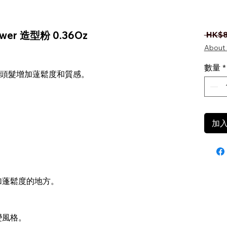
 Power 造型粉 0.36Oz
 HK$8
About 
數量
*
頭髮增加薘鬆度和質感。
加
加蓬鬆度的地方。
。
變風格。