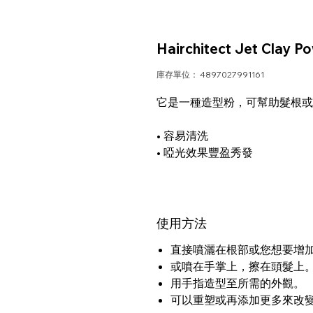
Hairchitect Jet Clay
庫存單位： 4897027991161
它是一種造型粉，可幫助髮根或
• 容易清洗
• 啞光效果豐盈秀發
使用方法
直接噴灑在根部或您想要增
或噴在手掌上，擦在頭髮上
用手指造型至所需的外觀。
可以重塑或再添加更多來改