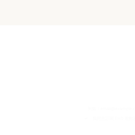
快速瀏覽
服務條款
訂閱我們的電郵通訊
電郵地址
*
私隱政策
退貨條款
運送方式
我同意訂閱 EHD 電
自取
買和付款