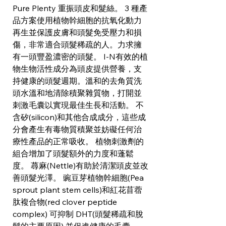
Pure Plenty 重振頭皮和髮絲。 3 種產
品方案使用植物幹細胞的抗氧化動力
再生並保護皮膚和頭髮免受壓力和損
傷，非常適合頭髮稀疏的人。力求擁
有一頭豐盈濃密的頭髮。 I-N有效的植
物生物活性成分為頭皮提供營養，支
持健康的頭髮週期。溫和的去角質洗
頭水溫和地清除積聚雜質物，打開並
刺激毛囊以實現最佳生長和活動。 不
含矽(silicon)和其他合成成分，這些成
分會產生有毒物質積聚並妨礙任何治
療性產品的正常吸收。 植物刺激劑的
組合增加了頭髮額外的力度和蓬鬆
度。 蕁麻(Nettle)有助於清潔頭皮並改
善頭髮光澤。 豌豆芽植物幹細胞(Pea
sprout plant stem cells)和紅花苜蓿
肽複合物(red clover peptide
complex) 可抑制 DHT(頭髮稀疏和脫