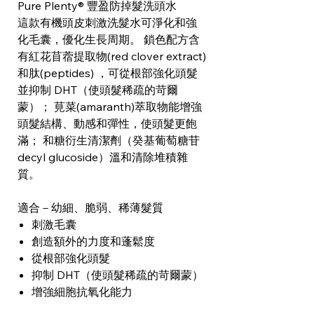
Pure Plenty® 豐盈防掉髮洗頭水
這款有機頭皮刺激洗髮水可淨化和強
化毛囊，優化生長周期。 鎖色配方含
有紅花苜蓿提取物(red clover extract)
和肽(peptides) ，可從根部強化頭髮
並抑制 DHT（使頭髮稀疏的苛爾
蒙）； 莧菜(amaranth)萃取物能增強
頭髮結構、動感和彈性，使頭髮更飽
滿； 和糖衍生清潔劑（癸基葡萄糖苷
decyl glucoside）溫和清除堆積雜
質。
適合－幼細、脆弱、稀薄髮質
刺激毛囊
創造額外的力度和蓬鬆度
從根部強化頭髮
抑制 DHT（使頭髮稀疏的苛爾蒙）
增強細胞抗氧化能力