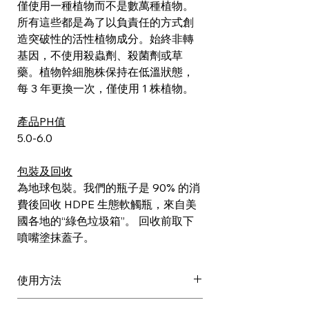
僅使用一種植物而不是數萬種植物。
所有這些都是為了以負責任的方式創
造突破性的活性植物成分。始終非轉
基因，不使用殺蟲劑、殺菌劑或草
藥。植物幹細胞株保持在低溫狀態，
每 3 年更換一次，僅使用 1 株植物。
產品PH值
5.0-6.0
包裝及回收
為地球包裝。我們的瓶子是 90% 的消
費後回收 HDPE 生態軟觸瓶，來自美
國各地的“綠色垃圾箱”。 回收前取下
噴嘴塗抹蓋子。
使用方法
以手或刮刀塗抹於頭皮上。