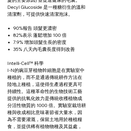
髮的主要原因) 並促進健康的毛囊。
Decyl Glucoside 是一種糖衍生的溫和
清潔劑，可提供快速清潔泡沫。
90%報告 頭髮更濃密
82%表示 蓬鬆增加 100 倍
7.9% 增加頭髮生長的密度
35% 八天內毛囊長度得到改善
Intelli-Cell™ 科學
I-N的豌豆芽植物幹細胞是在實驗室中
種植的，而不是通過傳統耕作方法在
陸地上種植，這使得生產過程更具可
持續性。這種革命性的生物技術工藝
提供的抗氧化效力是傳統收穫植物成
分活性物質的 1000 倍。實驗室栽培耕
種與收成相比意味著節省大量水，因
為不需要灌溉，保留土地用於種植糧
食，並提供稀有植物物種及其益處，