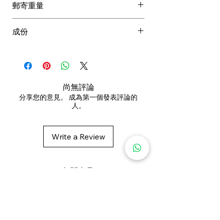
郵寄重量
徹底按摩頭皮，然後沖洗。
建議一併使用Pure Plenty系列的護
成份
髮素和滋養精華液進行後續護理，
以達致最佳效果。
豌豆牙
Pea Sprout-
Pisum Sativum
(Pea) Sprout Extract
紅花苜蓿提取物
Red Clover
-Trifolium
Pratense (Clover) Flower Extract
尚無評論
莧菜籽提取物
Amaranth Extract-
分享您的意見。 成為第一個發表評論的
人。
Amaranthus Caudatus Seed Extract
Water (Aqua), Decyl Glucoside,
Write a Review
Lauryl Glucoside, Glycerin, Sodium
Coco-Sulfate1, Aloe Barbadensis
Leaf Juice Powder2, Coco-
相關產品
glucoside, Disodium Coco-Glucoside
Citrate, Amaranthus Caudatus Seed
Extract, Pisum Sativum (Pea) Sprout
新增至購物車
Extract3, Trifolium Pratense (Clover)