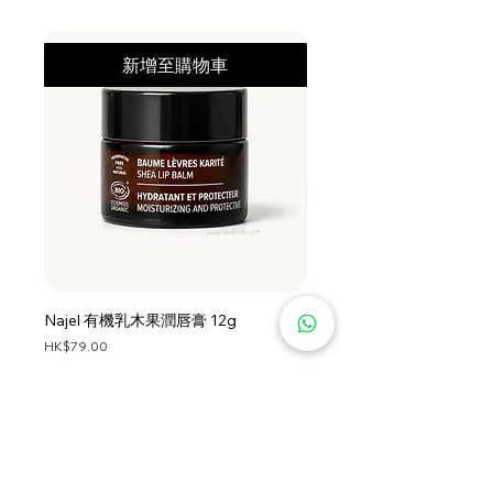
(Orange) Fruit Extract*, Citrus Limon
(Lemon) Fruit Extract*, Euterpe
新增至購物車
Oleracea (Acai) Fruit Extract*,
Butylene Glycol, Glycerin, Potassium
Sorbate, Sorbic Acid, Parfum
(Fragrance), Limonene, Linalool,
Hydroxycitronellal.
Najel 有機乳木果潤唇膏 12g
Najel 乳木果油及橄欖油洗頭
價格
價格
HK$79.00
HK$128.00
About Shipping
About Shipping
首頁
服務條款