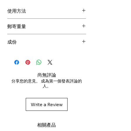
使用方法
搖勻。
郵寄重量
當聽到內部金屬球的聲音時，就知
道該產品已準備好使用。
成份
從 10 厘米外噴到乾的髮根，或任何
需要蓬鬆和質感的地方。
Butane, Alcohol Denat., Isobutane,
等待乾。
Propane, Aluminum Starch
用手指頭或梳刷揉搓以增加蓬鬆並
Octenylsuccinate, Solanum
可去除頭髮上多餘的產品。
Tuberosum (Potato) Starch, Silica,
尚無評論
Aqua (Water), Lycium Barbarum
分享您的意見。 成為第一個發表評論的
人。
(Goji) Fruit Extract*, Aframomum
Melegueta (African pepper) Seed
Extract*, Vaccinium Myrtillus
Write a Review
(Bilberry) Fruit Extract*, Saccharum
Officinarum (Sugar Cane) Extract*,
Acer Saccharum (Sugar Maple)
相關產品
Extract*, Citrus Aurantiu Dulcis