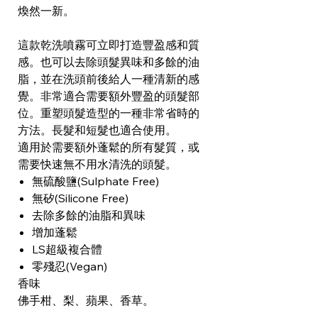
煥然一新。
這款乾洗噴霧可立即打造豐盈感和質
感。也可以去除頭髮異味和多餘的油
脂，並在洗頭前後給人一種清新的感
覺。非常適合需要額外豐盈的頭髮部
位。重塑頭髮造型的一種非常省時的
方法。長髮和短髮也適合使用。
適用於需要額外蓬鬆的所有髮質，或
需要快速無不用水清洗的頭髮。
無硫酸鹽(Sulphate Free)
無矽(Silicone Free)
去除多餘的油脂和異味
增加蓬鬆
LS超級複合體
零殘忍(Vegan)
香味
佛手柑、梨、蘋果、香草。