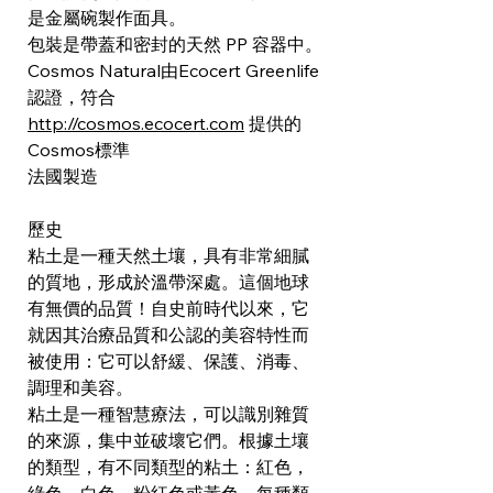
是金屬碗製作面具。
包裝是帶蓋和密封的天然 PP 容器中。
Cosmos Natural由Ecocert Greenlife
認證，符合
http://cosmos.ecocert.com
提供的
Cosmos標準
法國製造
歷史
粘土是一種天然土壤，具有非常細膩
的質地，形成於溫帶深處。這個地球
有無價的品質！自史前時代以來，它
就因其治療品質和公認的美容特性而
被使用：它可以舒緩、保護、消毒、
調理和美容。
粘土是一種智慧療法，可以識別雜質
的來源，集中並破壞它們。根據土壤
的類型，有不同類型的粘土：紅色，