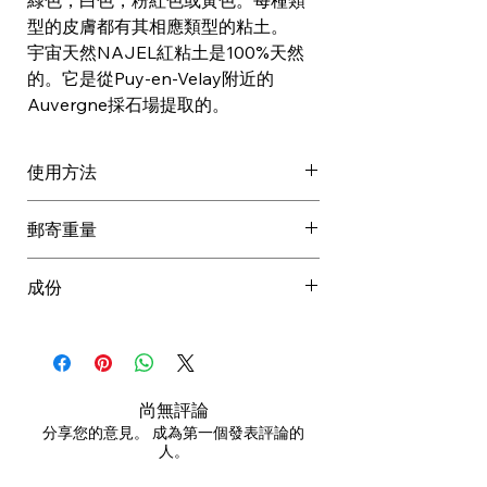
綠色，白色，粉紅色或黃色。每種類
型的皮膚都有其相應類型的粘土。
宇宙天然NAJEL紅粘土是100%天然
的。它是從Puy-en-Velay附近的
Auvergne採石場提取的。
使用方法
適用於所有皮膚類型，紅泥(粘土)
郵寄重量
主要用水稀釋後製成臉膜和髮膜。
在洗澡時：將一把粘土倒入熱水澡
成份
中，以促進血液循環並舒緩肌肉酸
痛。
ILLITE (CLAY).
將 3 湯匙紅泥(粘土)與 2 湯匙水混
100% 天然來源。 Cosmos Natural 根
合 - 面部和發膜。
據 Cosmos 標準獲得 Ecocert
為避免中和泥(粘土)的某些特性，
Greenlife 認證，網址為
尚無評論
請使用陶瓷、木製或塑料碗而不是
http://cosmos.ecocert.com
分享您的意見。 成為第一個發表評論的
金屬碗製作臉膜。
人。