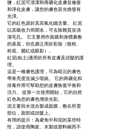
鹽，紅泥可清潔和再礦化皮膚並修復
和淨化皮膚，讓您的膚色容光煥發有
光澤。
它的紅色源於其高氧化鐵含量。 紅泥
以其吸收力而聞名，可去除雜質並清
潔毛孔。 它主要用作面膜和身體裹敷
的基底，但也廣泛用於彩妝（散粉、
粉底、腮紅或眼影）。
紅泥(粘土)適用於所有皮膚及頭髮的護
理。
這是一種膚色護理，可為暗沉的膚色
帶來亮度並減少瑕疵。 它的再礦化和
排毒作用可幫助您的皮膚恢復平衡和
活力。 從第一次使用開始，它的自然
紅色為您的膚色增添光彩。
泥主要與水混合製成面膜，敷在所需
部位，面部或頭髮上。
有用的提示：為避免中和泥的某些特
性，請使用陶瓷、木製或塑料碗而不