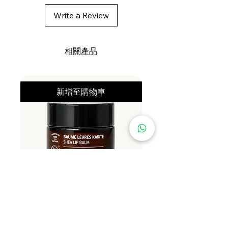
Write a Review
相關產品
新增至購物車
Najel 有機乳木果潤唇膏 12g
Najel 乳木果油及橄欖油洗頭
價格
價格
HK$79.00
HK$128.00