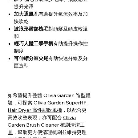
提升光澤
加大通風孔
有助提升氣流效率及加
快吹乾
波浪形耐熱梳毛
對頭髮及頭皮較溫
和
輕巧人體工學手柄
有助提升操作控
制度
可伸縮分區尖尾
有助快速分線及分
區造型
如希望提升整體 Olivia Garden 造型體
驗，可探索
Olivia Garden SuperHP
Hair Dryer 高性能吹風機
，以配合更
高效吹整表現；亦可配合
Olivia
Garden Brush Cleaner 梳刷清潔工
具
，幫助更方便清理梳刷並維持更理