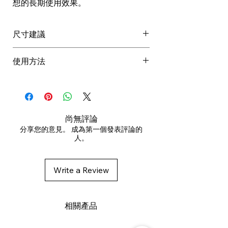
想的長期使用效果。
尺寸建議
可按髮長、造型張力及想要打造的吹
使用方法
整效果選擇合適尺寸。
NTXL-24 1吋
用於印乾多餘水分或近乾頭髮
適合
短髮、瀏海造型及髮根支撐
。較
選擇合適尺寸
細桶身方便控制細節，適合需要較精
先平均分區
準的吹整位置及較明顯弧度。
由髮根吹向髮尾
尚無評論
NTXL-34 1 1/4吋
捲動梳刷打造蓬鬆、弧度或順滑效
分享您的意見。 成為第一個發表評論的
人。
適合
Bob 頭、中短髮及自然蓬鬆效
果
果
。尺寸較百搭，適合日常吹整及打
造較柔和的自然弧度。
Write a Review
NTXL-44 1 3/4吋
適合
中長髮、平衡蓬鬆感及更順滑的
吹整效果
。較大桶身有助打造較鬆身
相關產品
的弧度及自然流動感。
呢個版本入 Wix 會自然好多，尺寸名