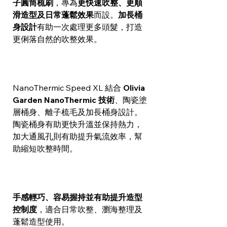
子圓筒梳刷
，專為
更快速吹整、更順
滑造型及日常蓬鬆效果
而設。
加長桶
身設計
有助一次處理更多頭髮，打造
更俐落自然的吹整效果。
NanoThermic Speed XL 結合
Olivia
Garden NanoThermic 技術
、陶瓷塗
層桶身、離子梳毛及加長桶身設計。
陶瓷桶身有助更快升溫並保持熱力，
加大通風孔則有助提升氣流效率，幫
助縮短吹整時間。
手感輕巧、容易握持並有助提升造型
控制度
，適合日常吹整、瀏海整理及
蓬鬆造型使用。