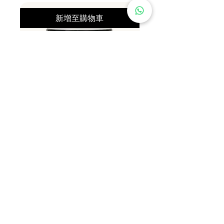
稱係粗體，但唔會變成大標題。
新增至購物車
Najel 有機乳木果潤唇膏 12g
Najel 乳木果油及橄欖油洗頭
價格
價格
HK$79.00
HK$128.00
About Shipping
About Shipping
首頁
服務條款
私隱政策
關於我們