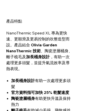
產品特點
NanoThermic Speed XL 專為更快
速、更順滑及更易控制的吹整造型而
設。產品結合
Olivia Garden
NanoThermic 技術
、陶瓷塗層桶身、
離子梳毛及
加長桶身設計
，有助一次
處理更多頭髮，並提升氣流效率及導
熱表現。
加長桶身設計
有助一次處理更多頭
髮
官方資料指可加快 25% 乾髮速度
陶瓷塗層桶身
有助更快升溫及保持
熱力
離子梳毛
有助減少毛躁、飛散感並