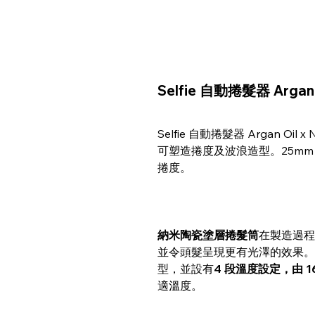
Selfie 自動捲髮器 Argan 
Selfie 自動捲髮器 Argan Oil
可塑造捲度及波浪造型。25m
捲度。
納米陶瓷塗層捲髮筒
在製造過程
並令頭髮呈現更有光澤的效果。
型，並設有
4 段溫度設定，由 16
適溫度。