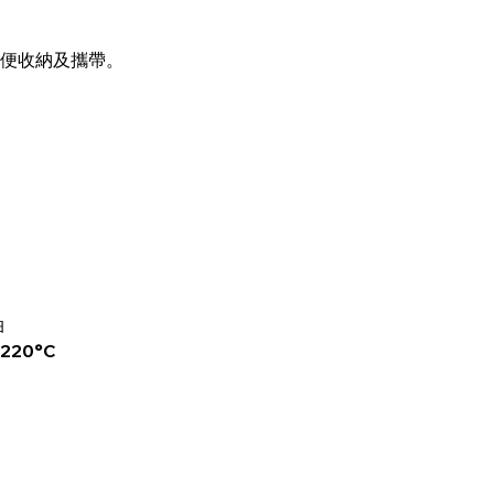
便收納及攜帶。
油
220°C