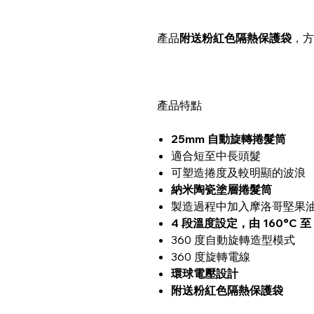
產品
附送粉紅色隔熱保護袋
，方
產品特點
25mm 自動旋轉捲髮筒
適合短至中長頭髮
可塑造捲度及較明顯的波浪
納米陶瓷塗層捲髮筒
製造過程中加入摩洛哥堅果
4 段溫度設定，由 160°C 至 
360 度自動旋轉造型模式
360 度旋轉電線
環球電壓設計
附送粉紅色隔熱保護袋