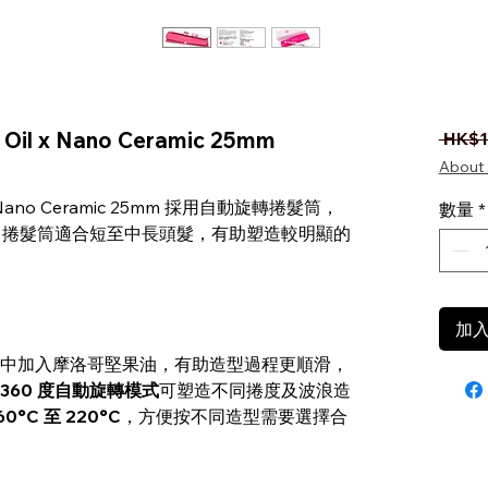
Oil x Nano Ceramic 25mm
 HK$1
About 
 x Nano Ceramic 25mm 採用自動旋轉捲髮筒，
數量
*
m 捲髮筒適合短至中長頭髮，有助塑造較明顯的
加
中加入摩洛哥堅果油，有助造型過程更順滑，
360 度自動旋轉模式
可塑造不同捲度及波浪造
0°C 至 220°C
，方便按不同造型需要選擇合