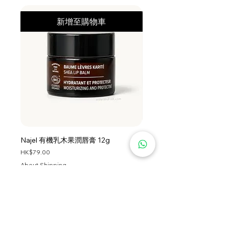
Salicylate, Histidine, Hexylene
Glycol, Hexyl Cinnamal, Limonene,
新增至購物車
Fructose, Glucose, Dextrin, Sucrose,
Urea, Yellow 5 (CI 19140), Alanine,
Aspartic Acid, Glutamic Acid, Hexyl
Nicotinate, Red 33 (CI 17200),
Lecithin, Ascorbyl Palmitate,
Tocopherol, Hydrogenated Palm
Glycerides Citrate, BHT.
Najel 有機乳木果潤唇膏 12g
Najel 乳木果油及橄欖油洗頭
價格
價格
HK$79.00
HK$128.00
About Shipping
About Shipping
首頁
服務條款