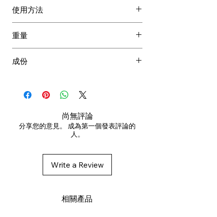
使用方法
洗頭後。將硬幣大小的份量塗放於
重量
已用毛巾印乾的濕髮上。
用梳梳通整個頭髮。
0.246 kg
成份
靜置 30 秒以使其乳化，然後徹底
沖洗乾淨。
Aqua/Water/Eau, Cetyl Alcohol,
Stearamidopropyl Dimethylamine,
Glycerin, Oleic Acid, Stearyl Alcohol,
Quaternium-18, Parfum/Fragrance,
尚無評論
Panthenol, Benzyl Alcohol,
分享您的意見。 成為第一個發表評論的
人。
Phenoxyethanol, Cetearyl Alcohol,
Hydroxypropyl Guar, Bis-
Aminopropyl Dimethicone, Glyceryl
Write a Review
Stearate SE, Oleyl Alcohol,
Methylparaben, Propylparaben,
Polysorbate 60, Glyceryl Oleate,
相關產品
Caffeine, EDTA, Citric Acid, Benzyl