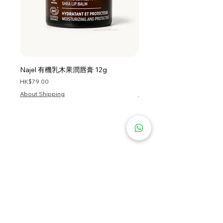
Najel 有機乳木果潤唇膏 12g
Najel 乳木果油及橄欖油洗頭
價格
價格
HK$79.00
HK$128.00
About Shipping
About Shipping
首頁
服務條款
私隱政策
關於我們
資訊
退貨條款