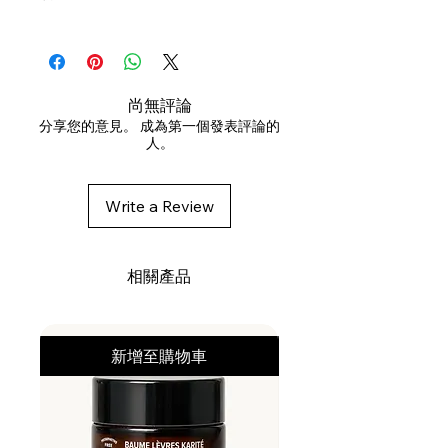
勻噴上。
HYDROFLUOROCARBON 152A,
ALCOHOL DENAT., ISOBUTANE,
VP/VA COPOLYMER, PVP,
ALUMINUM STARCH
尚無評論
OCTENYLSUCCINATE, PEG-12
分享您的意見。 成為第一個發表評論的
人。
DIMETHICONE, FRAGRANCE,
HELIANTHUS ANNUS
(SUNFLOWER) SEED EXTRACT,
Write a Review
SILICA
相關產品
新增至購物車