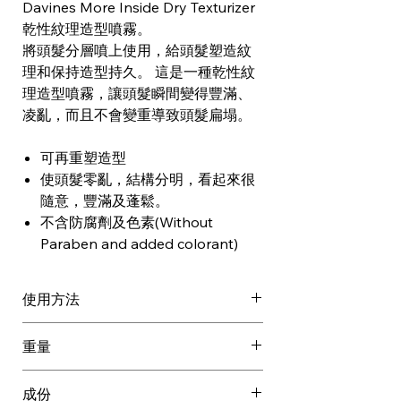
Davines More Inside Dry Texturizer
乾性紋理造型噴霧。
將頭髮分層噴上使用，給頭髮塑造紋
理和保持造型持久。 這是一種乾性紋
理造型噴霧，讓頭髮瞬間變得豐滿、
凌亂，而且不會變重導致頭髮扁塌。
可再重塑造型
使頭髮零亂，結構分明，看起來很
隨意，豐滿及蓬鬆。
不含防腐劑及色素(Without
Paraben and added colorant)
使用方法
搖勻。
重量
大約 10 寸距離噴於乾的頭髮上。
在髮根和頭髮上噴Dry Texturizer，
0.230 kg
成份
拉起頭髮並輕輕釋放頭髮以確保均