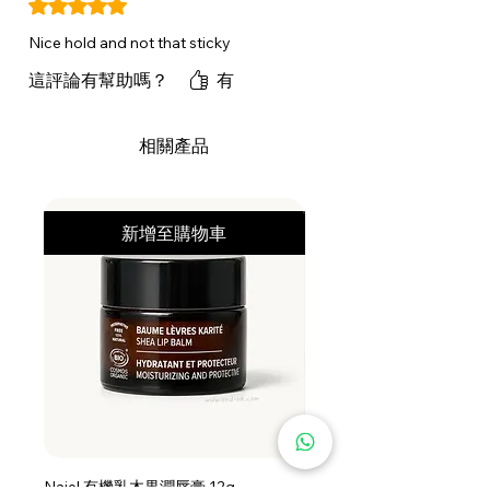
評等為 5（最高為 5 顆星）。
Nice hold and not that sticky
這評論有幫助嗎？
有
相關產品
新增至購物車
Najel 有機乳木果潤唇膏 12g
Najel 乳木果油及橄欖油洗頭