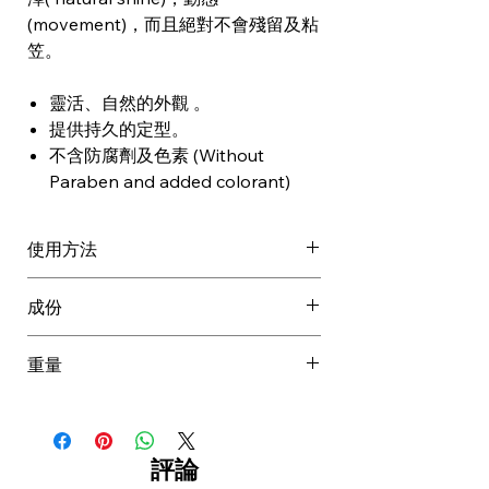
(movement)，而且絕對不會殘留及粘
笠。
靈活、自然的外觀 。
提供持久的定型。
不含防腐劑及色素 (Without
Paraben and added colorant)
使用方法
根據需要份量將產品塗於乾髮上，
成份
然後造型。
也可用於濕的頭髮上，然後吹乾造
AQUA / WATER / EAU,
重量
型。
PROPYLENE GLYCOL, VP/VA
COPOLYMER, ISOHEXADECANE,
0.146 kg
CERESIN, HYDROGENATED
CASTOR OIL, CETEARETH-20,
評論
OLETH -5, CETEARETH-2, RICINUS