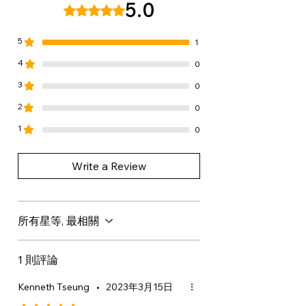
5.0
評等為 5（最高為 5 顆星）。
COMMUNIS SEED OIL / RICINUS
COMMUNIS (CASTOR) SEED OIL,
5
VINYL
1
CAPROLACTAM/VP/DIMETHYLAM
4
0
INOETHYL METHACRYLATE
3
0
COPOLYMER, PARFUM /
2
FRAGRANCE, POLYACRYLAMIDE,
0
ETHYLHEXYL
1
0
METHOXYCINNAMATE, CAPRYLYL
GLYCOL, BENZYL ALCOHOL, C13-
Write a Review
14 ISOPARAFFIN, PEG-45M, PPG-
15 STEARYL ETHER,
CAPRYLHYDROXAMIC ACID,
所有星等, 最相關
LAURETH-7, GLYCERIN,
COPERNICIA CERIFERA CERA /
COPERNICIA CERIFERA
1 則評論
(CARNAUBA) WAX / CIRE DE
Kenneth Tseung
•
2023年3月15日
CARNAUBA, LINALOOL,
LIMONENE, CITRIC ACID, SILICA.