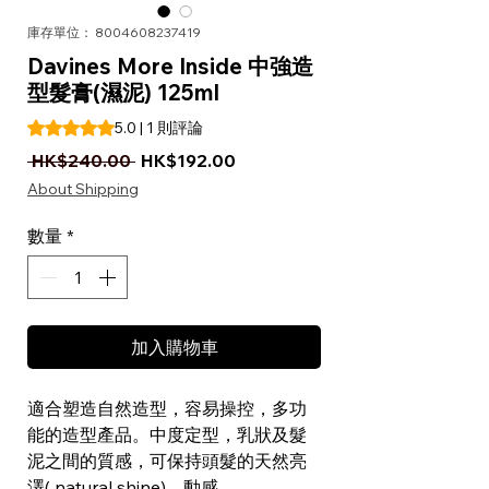
庫存單位： 8004608237419
Davines More Inside 中強造
型髮膏(濕泥) 125ml
根據 1 則評論，評等為 5.0 顆星（滿分為五顆星）
5.0 | 1 則評論
一般價格
促銷價格
 HK$240.00 
HK$192.00
About Shipping
數量
*
加入購物車
適合塑造自然造型，容易操控，多功
能的造型產品。中度定型，乳狀及髮
泥之間的質感，可保持頭髮的天然亮
澤( natural shine)，動感