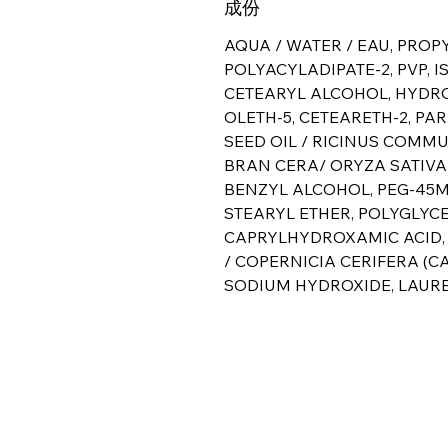
成份
AQUA / WATER / EAU, PROP
POLYACYLADIPATE-2, PVP,
CETEARYL ALCOHOL, HYDRO
OLETH-5, CETEARETH-2, P
SEED OIL / RICINUS COMMU
BRAN CERA/ ORYZA SATIVA 
BENZYL ALCOHOL, PEG-45M
STEARYL ETHER, POLYGLYCE
CAPRYLHYDROXAMIC ACID, 
/ COPERNICIA CERIFERA (C
SODIUM HYDROXIDE, LAURET