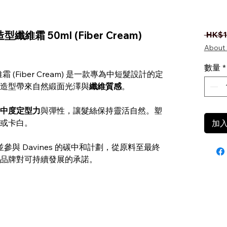
 造型纖維霜 50ml (Fiber Cream)
 HK$1
About 
數量
*
造型纖維霜 (Fiber Cream) 是一款專為中短髮設計的定
造型帶來自然緞面光澤與
纖維質感
。
中度定型力
與彈性，讓髮絲保持靈活自然。塑
或卡白。
加
參與 Davines 的碳中和計劃，從原料至最終
品牌對可持續發展的承諾。