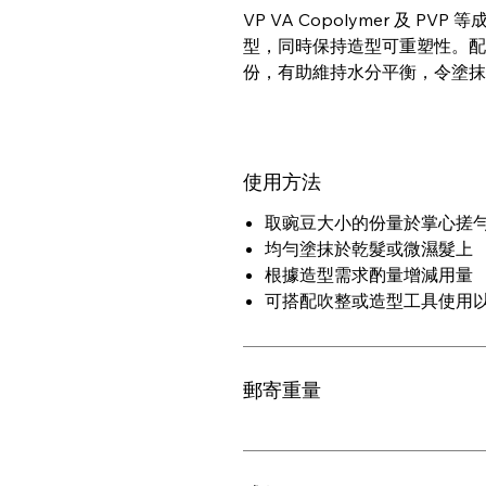
VP VA Copolymer 及 
型，同時保持造型可重塑性。配
份，有助維持水分平衡，令塗抹
使用方法
取豌豆大小的份量於掌心搓
均勻塗抹於乾髮或微濕髮上
根據造型需求酌量增減用量
可搭配吹整或造型工具使用
郵寄重量