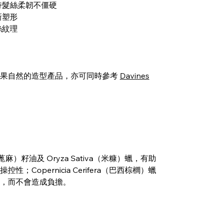
持髮絲柔韌不僵硬
新塑形
絲紋理
效果自然的造型產品，亦可同時參考
Davines
s（蓖麻）籽油及 Oryza Sativa（米糠）蠟，有助
Copernicia Cerifera（巴西棕櫚）蠟
，而不會造成負擔。