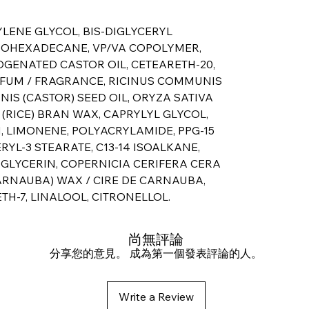
YLENE GLYCOL, BIS-DIGLYCERYL
 ISOHEXADECANE, VP/VA COPOLYMER,
GENATED CASTOR OIL, CETEARETH-20,
ARFUM / FRAGRANCE, RICINUS COMMUNIS
NIS (CASTOR) SEED OIL, ORYZA SATIVA
(RICE) BRAN WAX, CAPRYLYL GLYCOL,
, LIMONENE, POLYACRYLAMIDE, PPG-15
RYL-3 STEARATE, C13-14 ISOALKANE,
GLYCERIN, COPERNICIA CERIFERA CERA
ARNAUBA) WAX / CIRE DE CARNAUBA,
H-7, LINALOOL, CITRONELLOL.
尚無評論
分享您的意見。 成為第一個發表評論的人。
Write a Review