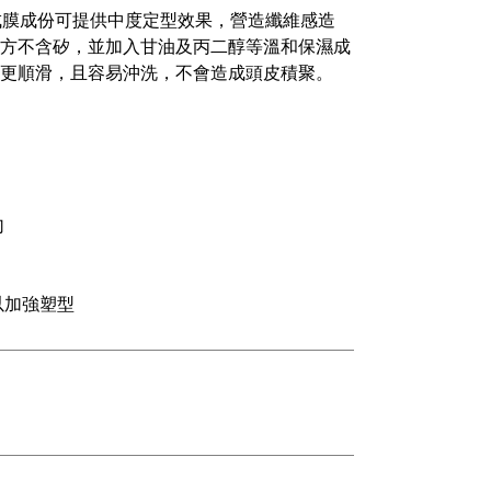
PVP 等成膜成份可提供中度定型效果，營造纖維感造
方不含矽，並加入甘油及丙二醇等溫和保濕成
更順滑，且容易沖洗，不會造成頭皮積聚。
勻
以加強塑型