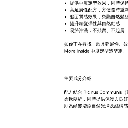
提供中度定型效果，同時保
高延展性配方，方便隨時重
緞面質感效果，突顯自然髮
提升頭髮彈性與自然動感
易於沖洗，不殘留、不起屑
如你正在尋找一款具延展性、
More Inside 中度定型造型霜
。
主要成分介紹
配方結合 Ricinus Communi
柔軟髮絲，同時提供保護與良好操控性；
則為頭髮增添自然光澤及結構感