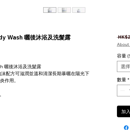
& Body Wash 曬後沐浴及洗髮露
 HK$2
About 
容量 (S
y Wash 曬後沐浴及洗髮露
選擇
泡沫配方可滋潤並溫和清潔長期暴曬在陽光下
數量
*
炎作用。
。
加