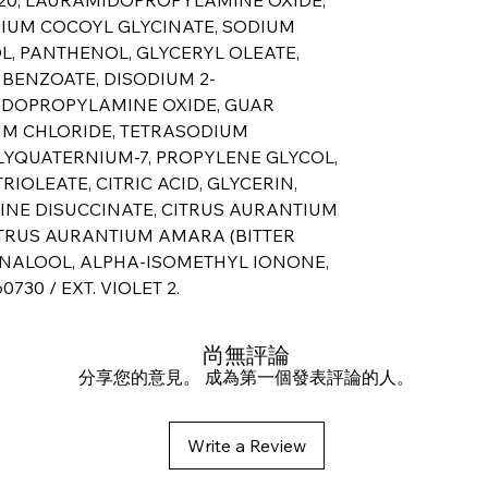
IUM COCOYL GLYCINATE, SODIUM
L, PANTHENOL, GLYCERYL OLEATE,
BENZOATE, DISODIUM 2-
IDOPROPYLAMINE OXIDE, GUAR
M CHLORIDE, TETRASODIUM
LYQUATERNIUM-7, PROPYLENE GLYCOL,
IOLEATE, CITRIC ACID, GLYCERIN,
NE DISUCCINATE, CITRUS AURANTIUM
ITRUS AURANTIUM AMARA (BITTER
LINALOOL, ALPHA-ISOMETHYL IONONE,
730 / EXT. VIOLET 2.
尚無評論
分享您的意見。 成為第一個發表評論的人。
Write a Review