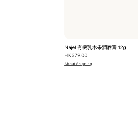
Najel 有機乳木果潤唇膏 12g
價格
HK$79.00
About Shipping
首頁
關於我們
資訊
常見問題
預購/訂購