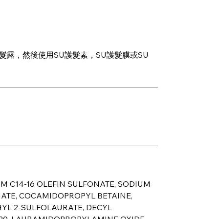
髮露，然後使用SU護髮素，SU護髮膜或SU
UM C14-16 OLEFIN SULFONATE, SODIUM
ATE, COCAMIDOPROPYL BETAINE,
YL 2-SULFOLAURATE, DECYL
20, LAURAMIDOPROPYLAMINE OXIDE,