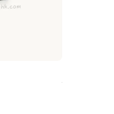
Najel 乳木果油及橄欖油洗頭梘
價格
HK$128.00
About Shipping