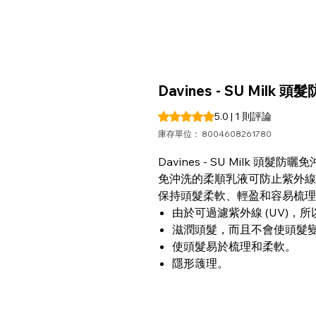
Davines - SU Milk 
根據 1 則評論，評等為 5.0 
5.0 | 1 則評論
庫存單位： 8004608261780
Davines - SU Milk 頭髮防曬免
免沖洗的柔順乳液可防止紫外線
保持頭髮柔軟、輕盈和容易梳理
由於可過濾紫外線 (UV)，
滋潤頭髮，而且不會使頭髮
使頭髮易於梳理和柔軟。
隱形䕶理。