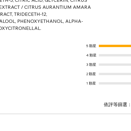
EXTRACT / CITRUS AURANTIUM AMARA
RACT, TRIDECETH-12,
NALOOL, PHENOXYETHANOL, ALPHA-
OXYCITRONELLAL.
5 顆星
4 顆星
3 顆星
2 顆星
1 顆星
依評等篩選