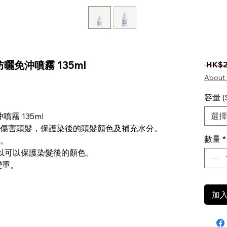
頭髮防曬免沖噴霧 135ml
 HK$2
About 
顆星（滿分為五顆星）
容量 (S
沖噴霧 135ml
選擇
傷害頭髮，保護染後的頭髮顏色及補充水分。
數量
*
。
所以可以保護染髮後的顏色。
變重。
加