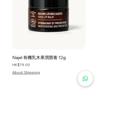
LIMNANTHES ALBA SEED OIL,
MALTODEXTRIN, OLEA
EUROPAEA FRUIT
OIL, SODIUM HYDROXIDE,
TRIDECETH-5,
PHENOXYETHANOL, POTASSIUM
SORBATE, CITRONELLOL, HEXYL
CINNAMAL, LIMONENE,
Najel 有機乳木果潤唇膏 12g
Najel 乳木果油及橄欖油洗頭
LINALOOL
價格
價格
HK$79.00
HK$128.00
About Shipping
About Shipping
首頁
服務條款
私隱政策
關於我們
資訊
退貨條款