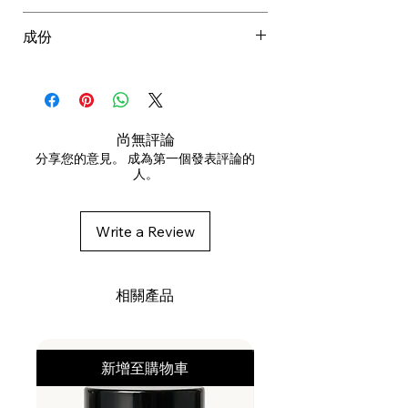
然後沖洗。
成份
護髮素使用的時間越長，色調越
濃。
AQUA, CETYL ALCOHOL,
戴上手套以防止可能的染色。
CETEARYL ALCOHOL,
避免眼神接觸。僅限外用。如果出現
POLYSORBATE 20,
不良反應，請立即停止使用並聯絡醫
BEHENTRIMONIUM CHLORIDE,
尚無評論
生。請將本品放在兒童不能接觸的地
GLYCERIN, PARFUM, ALOE
分享您的意見。 成為第一個發表評論的
方。
人。
BARBADENSIS LEAF JUICE,
AMODIMETHICONE/MORPHOLIN
OMETHYL SILSESQUIOXANE
Write a Review
COPOLYMER, ARGANIA SPINOSA
KERNEL OIL, BASIC VIOLET 2,
CAPRYLYL GLYCOL,
相關產品
CETRIMONIUM CHLORIDE, CITRIC
ACID, EDTA, HC BLUE NO. 16,
HELIANTHUS
新增至購物車
ANNUUS SEED OIL, HEXYLENE
GLYCOL, ISOPROPYL ALCOHOL,