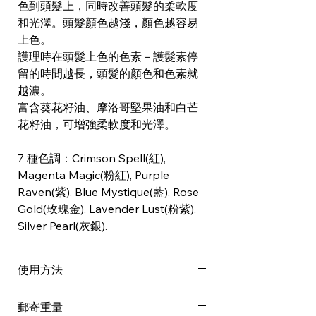
色到頭髮上，同時改善頭髮的柔軟度
和光澤。頭髮顏色越淺，顏色越容易
上色。
護理時在頭髮上色的色素－護髮素停
留的時間越長，頭髮的顏色和色素就
越濃。
富含葵花籽油、摩洛哥堅果油和白芒
花籽油，可增強柔軟度和光澤。
7 種色調：Crimson Spell(紅),
Magenta Magic(粉紅), Purple
Raven(紫), Blue Mystique(藍), Rose
Gold(玫瑰金), Lavender Lust(粉紫),
Silver Pearl(灰銀).
使用方法
均勻塗放在已用毛巾印乾的濕髮上
郵寄重量
1-10 分鐘。