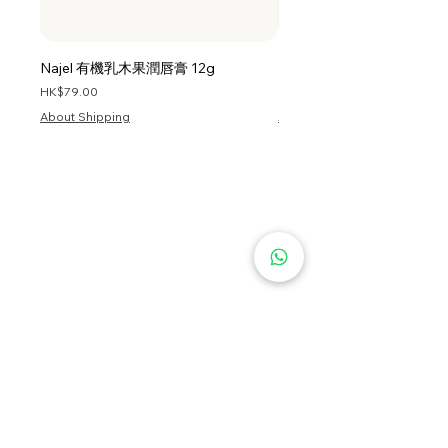
Najel 有機乳木果潤唇膏 12g
Najel 乳木果油及橄欖油洗頭
價格
價格
HK$79.00
HK$128.00
About Shipping
About Shipping
首頁
服務條款
私隱政策
關於我們
資訊
退貨條款