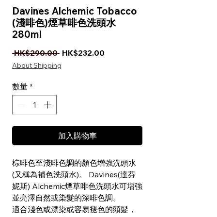
Davines Alchemic Tobacco
(淺啡色)煙草啡色洗頭水
280ml
一般價格
促銷價格
 HK$290.00 
HK$232.00
About Shipping
數量
*
加入購物車
棕啡色至淺啡色調的顏色增強洗頭水
(又稱為補色洗頭水)。 Davines(達芬
妮斯) Alchemic煙草啡色洗頭水可增強
並亮澤自然或染髮的深啡色調。
適合淺色或漂染或容易褪色的頭髮，