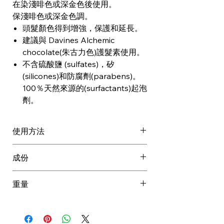
在染淺啡色或深金色後使用。
保淺啡色或深金色調。
頭髮顏色得到增強，保護和延長。
建議與 Davines Alchemic
chocolate(朱古力色)護髮素使用。
不含硫酸鹽 (sulfates)，矽
(silicones)和防腐劑(parabens)。
100％天然來源的(surfactants)起泡
劑。
使用方法
輕輕按摩至頭皮及濕髮上並徹底沖
成份
洗。
需要時可重複使用 然後使用
AQUA / WATER / EAU, SODIUM
重量
Alchemic煙草啡色護髮素。
LAUROYL METHYL ISETHIONATE,
定期使用。
GLYCERIN, COCAMIDOPROPYL
0.361 kg
如需要可放置5-8分鐘,然後沖洗。
BETAINE, DISODIUM