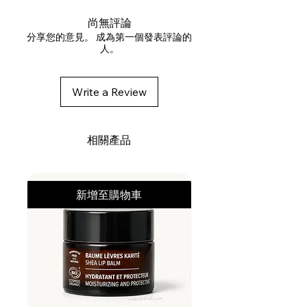
COCOAMPHODIACETATE,
SODIUM LAUROYL SARCOSINATE,
尚無評論
DECYL GLUCOSIDE, PANTHENOL,
分享您的意見。 成為第一個發表評論的
人。
SODIUM COCOYL GLYCINATE,
ACRYLATES/C10-30 ALKYL
ACRYLATE CROSSPOLYMER,
Write a Review
BENZYL ALCOHOL, SODIUM
CHLORIDE, PARFUM /
FRAGRANCE, POLYSORBATE 20,
相關產品
POLYESTER-11, SODIUM
BENZOATE, SODIUM PCA,
POLYQUATERNIUM-10,
新增至購物車
TRISODIUM ETHYLENEDIAMINE
DISUCCINATE, GUAR
HYDROXYPROPYLTRIMONIUM
CHLORIDE, TETRASODIUM
GLUTAMATE DIACETATE, BASIC
BROWN 17.