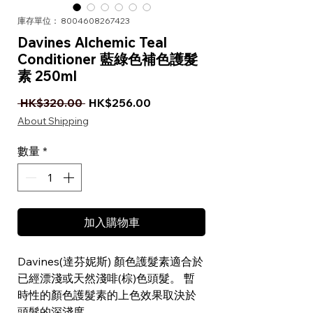
庫存單位： 8004608267423
Davines Alchemic Teal
Conditioner 藍綠色補色護髮
素 250ml
一般價格
促銷價格
 HK$320.00 
HK$256.00
About Shipping
數量
*
加入購物車
Davines(達芬妮斯) 顏色護髮素適合於
已經漂淺或天然淺啡(棕)色頭髮。 暫
時性的顏色護髮素的上色效果取決於
頭髮的深淺度。