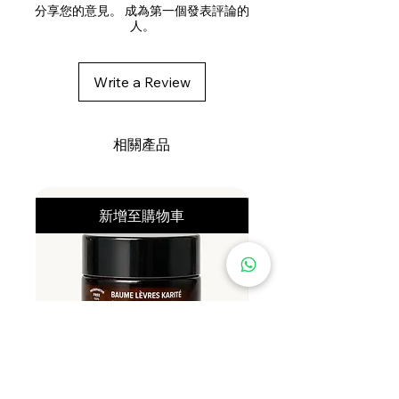
上，確保您要染髮/補色的頭髮範圍
PARFUM / FRAGRANCE,
分享您的意見。 成為第一個發表評論的
完全浸於顏色護髮素中。
人。
SIMMONDSIA CHINENSIS SEED
擺放20分鐘。 然後徹底沖洗。
OIL / SIMMONDSIA CHINENSIS
染髮後保持髮色：
(JOJOBA) SEED OIL,
Write a Review
如果只是想保持髮色，只需擺放5-8
TOCOPHEROL, GLYCERYL
分鐘
OLIVATE,
定期使用以避免褪色。
HYDROXYETHYLCELLULOSE,
相關產品
SODIUM BENZOATE,
HYDROGENATED RAPESEED
ALCOHOL, CITRIC ACID,
新增至購物車
HYDROGENATED PALM
GLYCERIDES CITRATE,
SCLEROTIUM GUM, BASIC BLUE
99, HC BLUE NO. 15.