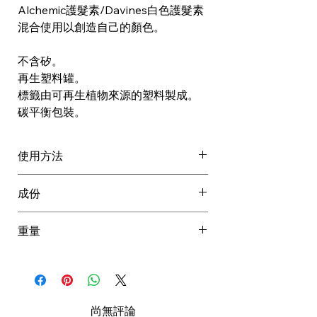
Alchemic護髮素/Davines白色護髮素
混合使用以創造自己的顏色。
不含矽。
再生塑料罐。
標籤由可再生植物來源的塑料製成。
碳平衡包裝。
使用方法
每個 ALCHEMIC Creative 顏色護髮
成份
素都可以單獨使用或混合使用（也可
以與傳統ALCHEMIC顏色護髮素混合
QUA / WATER / EAU, CETYL
重量
使用）以創建個性化的色彩效果。
ALCOHOL, GLYCERIN, CETEARYL
*如需要，可增加或減少擺放時間
ALCOHOL, CETRIMONIUM
0.347 kg
*建議用於全乾的頭髮上
CHLORIDE, POLYGLYCERYL-4
褪色後上色：
OLEATE, BEHENETH-25, GLYCERYL
洗髮後，用毛巾擦乾或全乾的頭髮
STEARATE, BENZYL ALCOHOL,
尚無評論