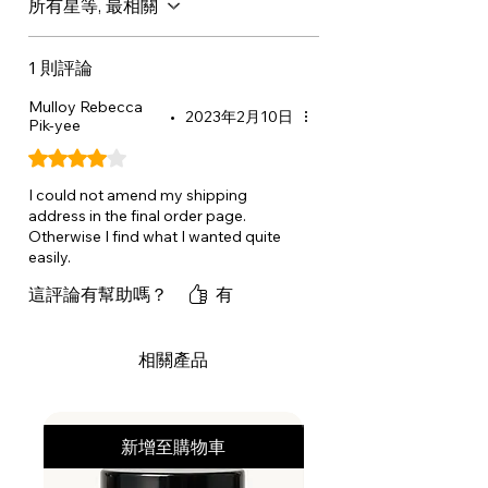
所有星等, 最相關
HYDROXYPROPYLTRIMONIUMCH
LORIDE, TETRASODIUM
GLUTAMATEDIACETATE, BASIC
1 則評論
BROWN 17, BASIC YELLOW 57.
Mulloy Rebecca
•
2023年2月10日
Pik-yee
評等為 4（最高為 5 顆星）。
I could not amend my shipping
address in the final order page.
Otherwise I find what I wanted quite
easily.
這評論有幫助嗎？
有
相關產品
新增至購物車