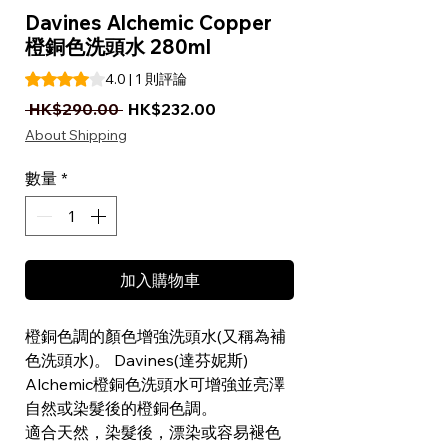
Davines Alchemic Copper
橙銅色洗頭水 280ml
根據 1 則評論，評等為 4.0 顆星（滿分為五顆星）
4.0 | 1 則評論
一般價格
促銷價格
 HK$290.00 
HK$232.00
About Shipping
數量
*
加入購物車
橙銅色調的顏色增強洗頭水(又稱為補
色洗頭水)。 Davines(達芬妮斯)
Alchemic橙銅色洗頭水可增強並亮澤
自然或染髮後的橙銅色調。
適合天然，染髮後，漂染或容易褪色