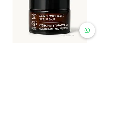
Najel 有機乳木果潤唇膏 12g
Najel 乳木果油及橄欖油洗頭
價格
價格
HK$79.00
HK$128.00
About Shipping
About Shipping
首頁
服務條款
私隱政策
關於我們
資訊
退貨條款
運送方式
常見問題
自取
預購/訂購