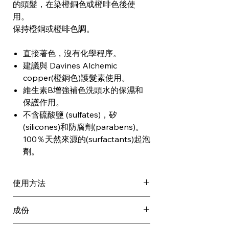
的頭髮，在染橙銅色或橙啡色後使
用。
保持橙銅或橙啡色調。
直接著色，沒有化學程序。
建議與 Davines Alchemic
copper(橙銅色)護髮素使用。
維生素B增強補色洗頭水的保濕和
保護作用。
不含硫酸鹽 (sulfates)，矽
(silicones)和防腐劑(parabens)。
100％天然來源的(surfactants)起泡
劑。
使用方法
輕輕按摩至頭皮及濕髮上並徹底沖
成份
洗。
需要時可重複使用 然後使用