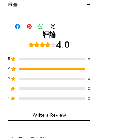
AQUA / WATER / EAU,
重量
Alchemic橙銅色護髮素。
SODIUMLAUROYL METHYL
定期使用。
ISETHIONATE, GLYCERIN,
0.350 kg
如需要可放置5分鐘,然後沖洗。
COCAMIDOPROPYLBETAINE,
DISODIUM
評論
COCOAMPHODIACETATE,
4.0
評等為 4（最高為 5 顆星）。
SODIUM LAUROYLSARCOSINATE,
DECYL GLUCOSIDE, PANTHENOL,
5
SODIUMCOCOYL GLYCINATE,
0
ACRYLATES/C10-30 ALKYL
4
1
ACRYLATECROSSPOLYMER,
3
0
BENZYL ALCOHOL, SODIUM
2
CHLORIDE,PARFUM /
0
FRAGRANCE, POLYSORBATE 20,
1
0
POLYESTER-11,SODIUM
BENZOATE, SODIUM PCA,
Write a Review
POLYQUATERNIUM-10,TRISODIUM
ETHYLENEDIAMINE
DISUCCINATE, GUAR