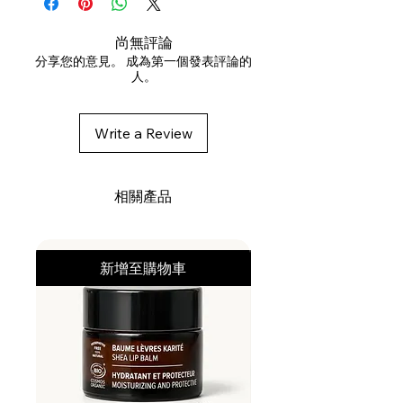
DISODIUM
COCOAMPHODIACETATE,
尚無評論
SODIUM LAUROYLSARCOSINATE,
分享您的意見。 成為第一個發表評論的
人。
DECYL GLUCOSIDE, PANTHENOL,
SODIUMCOCOYL GLYCINATE,
ACRYLATES/C10-30 ALKYL
Write a Review
ACRYLATECROSSPOLYMER,
BENZYL ALCOHOL, SODIUM
CHLORIDE,PARFUM /
相關產品
FRAGRANCE, POLYSORBATE 20,
POLYESTER-11,SODIUM
BENZOATE, SODIUM PCA,
新增至購物車
POLYQUATERNIUM-10,TRISODIUM
ETHYLENEDIAMINE
DISUCCINATE, GUAR
HYDROXYPROPYLTRIMONIUMCH
LORIDE, TETRASODIUM
GLUTAMATEDIACETATE, BASIC
RED 51.