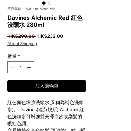
庫存單位： 8004608258995
Davines Alchemic Red 紅色
洗頭水 280ml
一般價格
促銷價格
 HK$290.00 
HK$232.00
About Shipping
數量
*
加入購物車
紅色顏色增強洗頭水(又稱為補色洗頭
水)。 Davines(達芬妮斯) Alchemic紅
色洗頭水可增強並亮澤自然或染髮的
暖紅色調。
容易地於金黃色頭髮(漂淺後)，補上暫