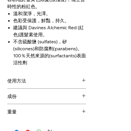
時性的粉紅色。
溫和潔淨，光澤。
色彩受保護，鮮豔，持久。
建議與 Davines Alchemic Red (紅
色)護髮素使用。
不含硫酸鹽 (sulfates)，矽
(silicones)和防腐劑(parabens)。
100％天然來源的(surfactants)表面
活性劑
使用方法
輕輕按摩至頭皮及濕髮上並徹底沖
成份
洗。
需要時可重複使用 然後使用
AQUA / WATER / EAU,
重量
Alchemic紅色護髮素。
SODIUMLAUROYL METHYL
定期使用。
ISETHIONATE, GLYCERIN,
0.366 kg
如需要可放置5-8分鐘,然後沖洗。
COCAMIDOPROPYLBETAINE,