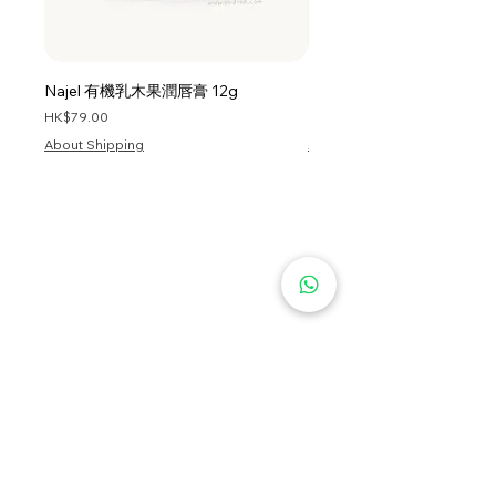
Najel 有機乳木果潤唇膏 12g
Najel 乳木果油及橄欖油洗頭
價格
價格
HK$79.00
HK$128.00
About Shipping
About Shipping
首頁
服務條款
私隱政策
關於我們
資訊
退貨條款