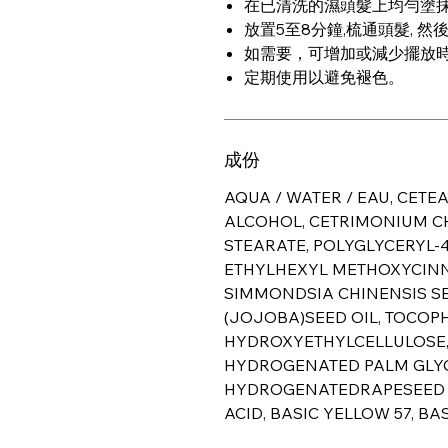
在已清洗的濕頭髮上均勻塗
放置5至8分鐘,梳通頭髮, 然
如需要，可增加或減少擺放
定期使用以避免褪色。
成份
AQUA / WATER / EAU, CETE
ALCOHOL, CETRIMONIUM CH
STEARATE, POLYGLYCERYL-
ETHYLHEXYL METHOXYCINN
SIMMONDSIA CHINENSIS SE
(JOJOBA)SEED OIL, TOCOPH
HYDROXYETHYLCELLULOSE, 
HYDROGENATED PALM GLYC
HYDROGENATEDRAPESEED A
ACID, BASIC YELLOW 57, BA