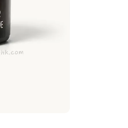
Najel 乳木果油及橄欖油洗頭梘
價格
HK$128.00