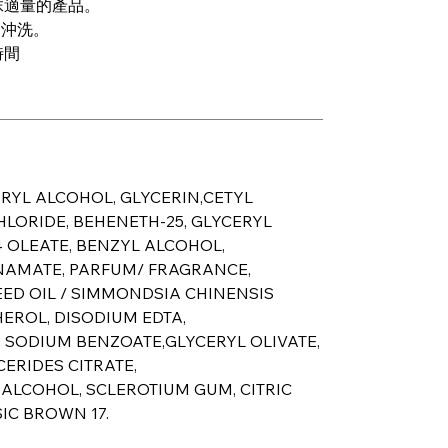
抹適量的產品。
後沖洗。
時間
ARYL ALCOHOL, GLYCERIN,CETYL
LORIDE, BEHENETH-25, GLYCERYL
4 OLEATE, BENZYL ALCOHOL,
AMATE, PARFUM/ FRAGRANCE,
ED OIL / SIMMONDSIA CHINENSIS
EROL, DISODIUM EDTA,
SODIUM BENZOATE,GLYCERYL OLIVATE,
ERIDES CITRATE,
LCOHOL, SCLEROTIUM GUM, CITRIC
SIC BROWN 17.