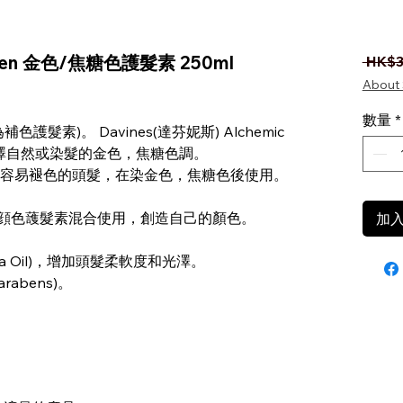
olden 金色/焦糖色護髮素 250ml
 HK$3
About 
數量
*
髮素)。 Davines(達芬妮斯) Alchemic
澤自然或染髮的金色，焦糖色調。
容易褪色的頭髮，在染金色，焦糖色後使用。
emic 顔色䕶髮素混合使用，創造自己的顏色。
加
joba Oil)，增加頭髮柔軟度和光澤。
arabens)。