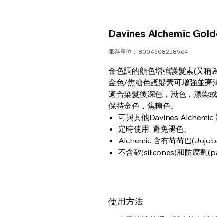
Davines Alchemic G
庫存單位： 8004608258964
金色調的顏色增強護髮素(又稱為補色護
金色/焦糖色護髮素可增強並亮
適合染髮後深色，淺色，漂染或
保持金色，焦糖色。
可與其他Davines Alch
定時使用, 避免褪色。
Alchemic 含有荷荷巴(Jo
不含矽(silicones)和防腐劑(p
使用方法