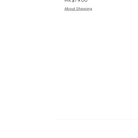
About Shipping
首頁
關於我們
資訊
常見問題
預購/訂購
購
WhatsApp:
按這裏