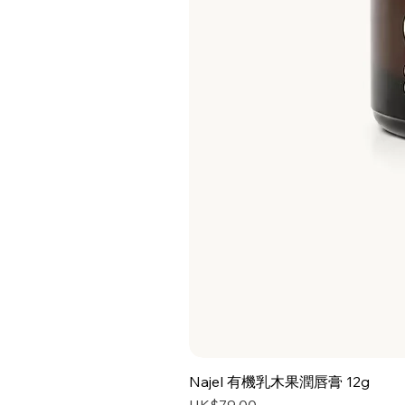
Najel 有機乳木果潤唇膏 12g
價格
HK$79.00