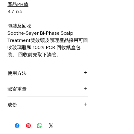
產品PH值
4.7-6.5
包裝及回收
Soothe-Sayer Bi-Phase Scalp
Treatment雙效頭皮護理產品採用可回
收玻璃瓶和 100% PCR 回收紙盒包
裝。 回收前先取下滴管。
使用方法
搖勻後，塗抹在頭皮上（為頭髮分
郵寄重量
界）
將頭髮分開並直接點滴在頭皮上
成份
晚上塗抹，早上沖洗乾淨
每週使用 3 次
芹菜籽萃取物Celery Seed-Apium
Graveolens (Celery) Seed Extract
咖啡因Caffeine-Caffeine