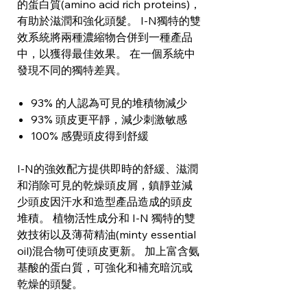
的蛋白質(amino acid rich proteins)，
有助於滋潤和強化頭髮。 I-N獨特的雙
效系統將兩種濃縮物合併到一種產品
中，以獲得最佳效果。 在一個系統中
發現不同的獨特差異。
93% 的人認為可見的堆積物減少
93% 頭皮更平靜，減少刺激敏感
100% 感覺頭皮得到舒緩
I-N的強效配方提供即時的舒緩、滋潤
和消除可見的乾燥頭皮屑，鎮靜並減
少頭皮因汗水和造型產品造成的頭皮
堆積。 植物活性成分和 I-N 獨特的雙
效技術以及薄荷精油(minty essential
oil)混合物可使頭皮更新。 加上富含氨
基酸的蛋白質，可強化和補充暗沉或
乾燥的頭髮。