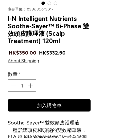
庫存單位： 038685613017
I-N Intelligent Nutrients
Soothe-Sayer™ Bi-Phase 雙
效頭皮護理液 (Scalp
Treatment) 120ml
一般價格
促銷價格
 HK$350.00 
HK$332.50
About Shipping
數量
*
加入購物車
Soothe-Sayer™ 雙效頭皮護理液
一種舒緩頭皮和頭髮的雙效精華液，
以久經考驗的強效植物活性成分滋潤