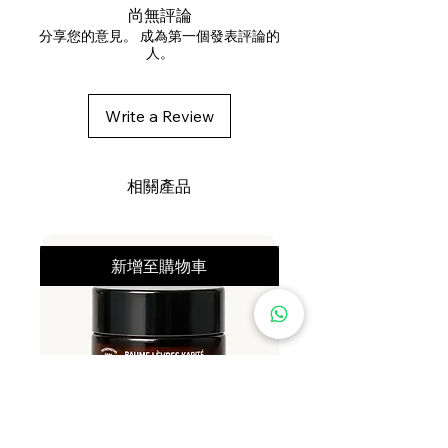
水解藜麥蛋白Quinoa-Hydrolyzed
尚無評論
Quinoa
分享您的意見。 成為第一個發表評論的
人。
藍艾菊(藍色洋甘菊)Blue Chamomile
(Tansy) EO-Tanacetum Annuum
(Blue Tansy) Flower Oil
Write a Review
Water (Aqua), Carthamus Tinctorius
(Safflower) Seed Oil1,
相關產品
Caprylic/Capric Triglyceride,
Glycerin1, C15-19 Alkane,
Propanediol, Aroma 1,2, Apium
新增至購物車
Graveolens (Celery) Seed Extract,
Caffeine, Persea Gratissima
(Avocado) Oil, Limonium Gerberi
(Sea-lavender) Extract, Aloe
Barbadensis Leaf Juice Powder1,
Hydrolyzed Quinoa, Glyceryl
Undecylenate, Anhydroxylitol,
Xylitol, Xylitylglucoside, Tanacetum