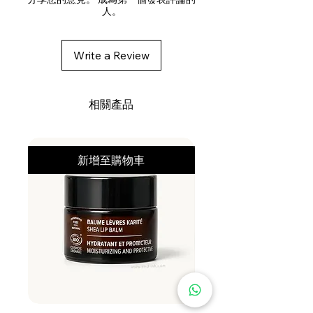
人。
noethyl Methacrylate Copolymer,
Cocos Nucifera (Coconut) Oil,
Camellia Sinensis Leaf Extract,
Write a Review
Vanillin, Prunus Armeniaca (Apricot)
Kernel Oil, Acacia Concinna Fruit
Extract, Tocopheryl Acetate,
相關產品
Aminomethyl Propanol, Panthenol,
Tamarindus Indica Fruit Extract,
Triethyl Citrate, Citrus Aurantium
新增至購物車
Bergamia (Bergamont) Fruit Oil,
Citrus Nobilis (Mandarin Orange)
Peel Oil, Propylene Glycol, Butylene
Glycol, Polyquaternium-59, Phenyl
Trimethicone, Citrus Aurantium
Dulcis (Orange) Peel Oil, Lavandula
Hybrida (Lavandin) Oil, Canarium
Luzonicum Gum Nonvolatiles,
Lavandula Angustifolia (Lavender)