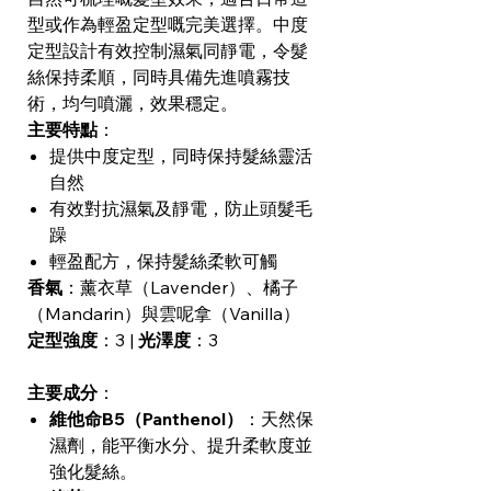
型或作為輕盈定型嘅完美選擇。中度
定型設計有效控制濕氣同靜電，令髮
絲保持柔順，同時具備先進噴霧技
術，均勻噴灑，效果穩定。
主要特點
：
提供中度定型，同時保持髮絲靈活
自然
有效對抗濕氣及靜電，防止頭髮毛
躁
輕盈配方，保持髮絲柔軟可觸
香氣
：薰衣草（Lavender）、橘子
（Mandarin）與雲呢拿（Vanilla）
定型強度
：3 |
光澤度
：3
主要成分
：
維他命B5（Panthenol）
：天然保
濕劑，能平衡水分、提升柔軟度並
強化髮絲。