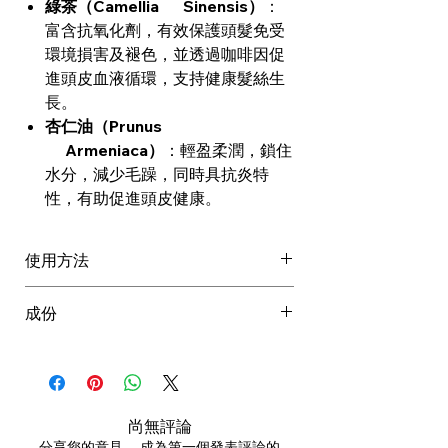
綠茶（Camellia Sinensis）
：
富含抗氧化劑，有效保護頭髮免受
環境損害及褪色，並透過咖啡因促
進頭皮血液循環，支持健康髮絲生
長。
杏仁油（Prunus
Armeniaca）
：輕盈柔潤，鎖住
水分，減少毛躁，同時具抗炎特
性，有助促進頭皮健康。
使用方法
使用前請充分搖勻。
成份
將噴霧與頭髮保持8至10吋距離，
噴於完成嘅造型上。
Alcohol Denat., Hydrofluorocarbon
如需更強定型效果，可重複使用。
152A, VA/Crotonates/Vinyl
Neodecanoate
Copolymer,
尚無評論
Octylacrylamide/Acrylates/Butylami
分享您的意見。 成為第一個發表評論的