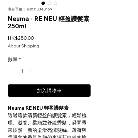
庫存單位： 810110340169
Neuma - RE NEU 輕盈護髮素
250ml
價格
HK$280.00
About Shipping
數量
*
加入購物車
Neuma RE NEU 輕盈護髮素
透過這款清新輕盈的護髮素，輕鬆梳
理、滋養、柔順並舒緩秀髮，瞬間帶
來煥然一新的柔滑亮澤髮絲。薄荷與
雲呢拿的香氣為您帶來清新自然的愉