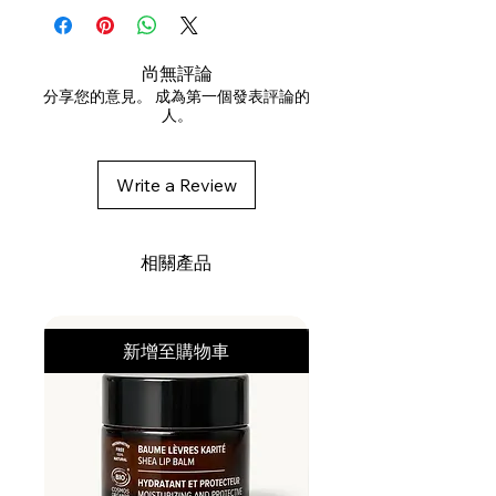
Glycerin, Cetearyl Alcohol,
Dimethicone, Isododecane,
Isohexadecane, Cetyl Esters,
尚無評論
Propanediol, Brassicamidopropyl
分享您的意見。 成為第一個發表評論的
人。
Dimethylamine, Stearamidopropyl
Dimethylamine, Citric Acid, Cetyl
Alcohol, Cetrimonium Chloride,
Write a Review
Butyrospermum Parkii (Shea)
Butter, Panthenol, Mentha Piperita
(Peppermint) Leaf Extract,
相關產品
Lavandula Angustifolia (Lavender)
Flower/Leaf/Stem Extract,
Helianthus Annuus (Sunflower)
新增至購物車
Seed Oil, Phospholipids,
Hydrolyzed Vegetable Protein PG-
Propyl Silanetriol, Mentha Piperita
(Peppermint) Oil, Mentha Arvensis
Leaf Oil, Vanillin, Citrus Aurantium
Dulcis (Orange) Peel Oil,