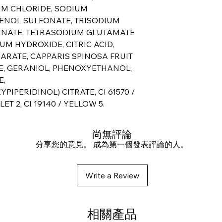
M CHLORIDE, SODIUM
ENOL SULFONATE, TRISODIUM
INATE, TETRASODIUM GLUTAMATE
UM HYDROXIDE, CITRIC ACID,
EARATE, CAPPARIS SPINOSA FRUIT
E, GERANIOL, PHENOXYETHANOL,
E,
IPERIDINOL) CITRATE, CI 61570 /
LET 2, CI 19140 / YELLOW 5.
尚無評論
分享您的意見。 成為第一個發表評論的人。
Write a Review
相關產品