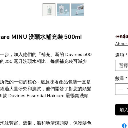
aircare MINU 洗頭水補充裝 500ml
 HK$3
About 
，加入他們的「補充」新的 Davines 500
選項
*
的250 毫升洗頭水相比，每個補充袋可減少
選擇
數量
*
他們所做的一切的核心 - 這意味著產品包裝一直是
現在，經過大量研究和測試，他們開發了對您的頭髮
ines Essential Haircare 最暢銷洗頭
加
泡沫豐富、濃鬱，溫和地清潔頭髮，保護髮色