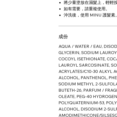
將少量塗放在濕髮上，輕輕
如有需要，請重複使用。
沖洗後，使用 MINU 護髮素
成份
AQUA / WATER / EAU, DIS
GLYCERIN, SODIUM LAUROY
COCOYL ISETHIONATE, CO
LAUROYL SARCOSINATE, SO
ACRYLATES/C10-30 ALKYL 
ALCOHOL, PANTHENOL, PH
SODIUM METHYL 2-SULFOLA
BUTETH-26, PARFUM / FRA
OLEATE, PEG-40 HYDROGEN
POLYQUATERNIUM-53, POLY
ALCOHOL, DISODIUM 2-SUL
AMODIMETHICONE/SILSES