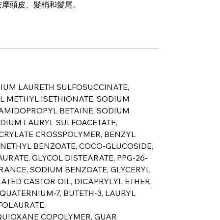
按摩頭皮、髮梢和髮尾。
。
ODIUM LAURETH SULFOSUCCINATE,
L METHYL ISETHIONATE, SODIUM
CAMIDOPROPYL BETAINE, SODIUM
DIUM LAURYL SULFOACETATE,
ACRYLATE CROSSPOLYMER, BENZYL
ENETHYL BENZOATE, COCO-GLUCOSIDE,
URATE, GLYCOL DISTEARATE, PPG-26-
GRANCE, SODIUM BENZOATE, GLYCERYL
ATED CASTOR OIL, DICAPRYLYL ETHER,
QUATERNIUM-7, BUTETH-3, LAURYL
FOLAURATE,
QUIOXANE COPOLYMER, GUAR