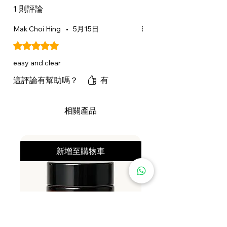
BENZOATE, SODIUM LAURATE,
1 則評論
POLYQUATERNIUM-10, COCONUT
Mak Choi Hing
•
5月15日
ACID, TETRASODIUM GLUTAMATE
DIACETATE, GUAR
評等為 5（最高為 5 顆星）。
HYDROXYPROPYLTRIMONIUM
easy and clear
CHLORIDE, CITRIC ACID, GENIPA
這評論有幫助嗎？
有
AMERICANA FRUIT EXTRACT,
ALPHA-ISOMETHYL IONONE,
LINALOOL, CORN STARCH
相關產品
MODIFIED, GLYCERYL STEARATE,
TOCOPHEROL, SODIUM
HYDROXIDE, COUMARIN,
新增至購物車
HYDROLYZED ADANSONIA
DIGITATA SEED EXTRACT,
GLYCINE SOJA OIL / GLYCINE
SOJA (SOYBEAN) OIL.