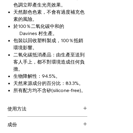
色調立即產生光亮效果。
天然顏色色素，不會有過度補充色
素的風險。
於100％二氧化碳中和的
Davines 村生產。
包裝以回收塑料製成，100％抵銷
環境影響。
二氧化碳抵消產品：由生產至送到
客人手上，都不對環境造成任何負
擔。
生物降解性：94.5%。
天然來源成分的百分比：83.3%。
所有配方均不含矽(silicone-free)。
使用方法
塗抹在頭皮和濕的頭髮上，輕輕按
成份
摩。