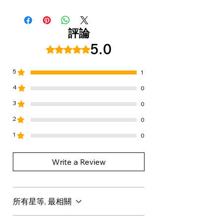
徹底沖洗並在必要時重複使用。
AQUA / WATER / EAU , SODIUM
如果不慎入眼，請徹底沖洗。
LAUROYL METHYL ISETHIONATE,
COCAMIDOPROPYL BETAINE,
評論
DECYL GLUCOSIDE, PARFUM /
5.0
評等為 5（最高為 5 顆星）。
FRAGRANCE, SODIUM COCOYL
ALANINATE, POLYSORBATE 20,
5
1
SODIUM METHYL ISETHIONATE,
BETAINE, LAURIC ACID,
4
0
ACRYLATES/C10-30 ALKYL
3
0
ACRYLATE CROSSPOLYMER,
2
0
BENZYL ALCOHOL,
BRASSICAMIDOPROPYL
1
0
DIMETHYLAMINE, COCO-
GLUCOSIDE, SODIUM CHLORIDE,
Write a Review
GLYCERYL OLEATE, SODIUM
BENZOATE, GLYCOL DISTEARATE,
TRISODIUM ETHYLENEDIAMINE
所有星等, 最相關
DISUCCINATE,
POLYQUATERNIUM-7, PHENETHYL