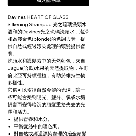
加入購物車
Davines HEART OF GLASS
Silkening Shampoo 光之琉璃洗頭水
溫和的Davines光之琉璃洗頭水，潔淨
和為淺金色(blonde)的色調去黃，提
供自然或經過漂染處理的頭髮提供營
養。
洗頭水和護髮素中的天然藍色，來自
Jagua(哈瓜)水果的天然提取物，在哥
倫比亞可持續種植，有助於維持生物
多樣性。
它還可以恢復自然金髮的光澤，讓一
些可能會受到陽光、鹽分、氯或水垢
損害而變得暗沉的頭髮重拾失去的光
澤和活力。
提供營養和水分。
平衡髮絲中的暖色調。
對自然或經過漂染處理的淺金頭髮