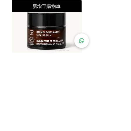
LEUCONOSTOC/RADISH ROOT
新增至購物車
FERMENT FILTRATE, PELVETIA
CANALICULATA EXTRACT,
SODIUM HYALURONATE,
BEHENTRIMONIUM
METHOSULFATE, LACTIC ACID,
XYLITYLGLUCOSIDE,
ANHYDROXYLITOL, SODIUM
GLUCONATE, SCLEROTIUM GUM,
MALTITOL, XYLITOL, 1,2-
HEXANEDIOL,
Najel 有機乳木果潤唇膏 12g
Najel 乳木果油及橄欖油洗頭
ETHYLHEXYLGLYCERIN,
價格
價格
HK$79.00
HK$128.00
CAPRYLYL GLYCOL, SORBIC ACID,
About Shipping
About Shipping
PHENOXYETHANOL, ISOPROPYL
ALCOHOL, POTASSIUM SORBATE,
BENZYL ALCOHOL, SODIUM
BENZOATE, PARFUM
首頁
服務條款
(FRAGRANCE), ALPHA-
私隱政策
關於我們
ISOMETHYL IONONE.