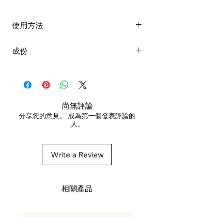
使用方法
洗頭後印乾多餘水分
成份
塗於髮中至髮尾
停留 2 至 3 分鐘
AQUA (WATER), CETEARYL
徹底沖洗乾淨
ALCOHOL, GLYCERIN, CETYL
洗頭後使用
ALCOHOL, BEHENTRIMONIUM
CHLORIDE, CETRIMONIUM
尚無評論
CHLORIDE, STEARAMIDOPROPYL
分享您的意見。 成為第一個發表評論的
人。
DIMETHYLAMINE, GLYCERYL
STEARATE SE, C13-15 ALKANE,
CHENOPODIUM QUINOA SEED
Write a Review
EXTRACT, CITRUS LIMON (LEMON)
FRUIT EXTRACT, PISUM SATIVUM
(PEA) SEED EXTRACT,
相關產品
SIMMONDSIA CHINENSIS
(JOJOBA) SEED OIL, PANTHENOL,