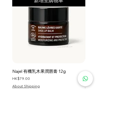
新增至購物車
(Fragrance), Aloe Barbadensis
(Aloe Vera) Leaf Juice, Sodium
Hydroxide, Anthemis Nobilis Flower
(Roman Chamomile) Extract, Pisum
Sativum (Pea) Sprout Extract,
Dextran, Larix Europaea Wood
Extract, Trifolium Pratense (Clover)
Flower Extract, Acetyl Tetrapeptide-
3, Potassium Sorbate, Benzoic Acid,
Disodium EDTA, Camellia Sinensis
Najel 有機乳木果潤唇膏 12g
Najel 乳木果油及橄欖油洗頭
(Green Tea) Leaf Extract, beta-
價格
價格
HK$79.00
HK$128.00
Glucan, Dehydroacetic Acid,
About Shipping
About Shipping
Butylene Glycol, Citric Acid, Glycine,
Sodium Metabisulfite, Zinc Chloride.
首頁
服務條款
私隱政策
關於我們
資訊
退貨條款