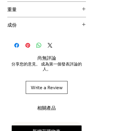
用於已沖濕頭髮。
重量
輕輕按摩整個頭髮和頭皮。
靜置一分鐘，然後沖洗乾淨。
0.291 kg
成份
為了獲得最佳效果，請使用
Nanogen 的頭髮生長因子治療精
Aqua (Water), Ammonium Lauryl
華素。
Sulfate, Cocamidopropyl Betaine,
PEG-200 Hydrogenated Glyceryl
Palmate, Salicylic Acid, PEG-150
尚無評論
Pentaerythrityl Tetrastearate,
分享您的意見。 成為第一個發表評論的
人。
Glycerin, PEG-6 Caprylic/Capric
Glycerides, Guar
Hydroxypropyltrimonium Chloride,
Write a Review
PEG-7 Glyceryl Cocoate, Sodium
Chloride, Menthol, Polyquaternium-
11, Sodium Benzoate, Menthyl
相關產品
Lactate, Melaleuca Alternifolia (Tea
Tree) Leaf Oil, Hydrolyzed Keratin,
Phenoxyethanol, Parfum