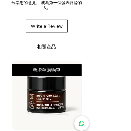
CETRIMONIUM CHLORIDE, CETYL
分享您的意見。 成為第一個發表評論的
人。
ALCOHOL, DIMETHICONE,
GLYCERYL STEARATE, BEHENYL
ALCOHOL, BENZOTRIAZOLYL
Write a Review
DODECYL P-CRESOL, BEHENETH-
25, PARFUM / FRAGRANCE,
BENZYL ALCOHOL, SIMMONDSIA
相關產品
CHINENSIS SEED OIL /
SIMMONDSIA CHINENSIS
(JOJOBA) SEED OIL, OLEA
新增至購物車
EUROPAEA FRUIT OIL / OLEA
EUROPAEA (OLIVE) FRUIT OIL,
AMODIMETHICONE, DICAPRYLYL
ETHER, LAURYL ALCOHOL,
OCTADECYL DI-T-BUTYL-4-
HYDROXYHYDROCINNAMATE,
HYDROXYETHYLCELLULOSE,
DISODIUM EDTA, SODIUM
BENZOATE, CITRIC ACID,