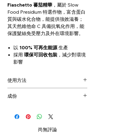
Fiaschetto 蕃茄精華
，屬於 Slow
Food Presidium 特選作物，富含蛋白
質與碳水化合物，能提供強效滋養；
其天然維他命 C 具備抗氧化作用，能
保護髮絲免受壓力及外在環境影響。
以
100% 可再生能源
生產
採用
環保可回收包裝
，減少對環境
影響
使用方法
每週一次以髮膜代替護髮素。
成份
均勻塗抹於印乾多餘水分的頭髮
上，用梳子梳理至分布均勻，靜待
AQUA / WATER / EAU, GLYCERIN,
10 至 15 分鐘後徹底沖洗乾淨。
CETEARYL ALCOHOL,
PROPANEDIOL,
BEHENTRIMONIUM CHLORIDE,
尚無評論