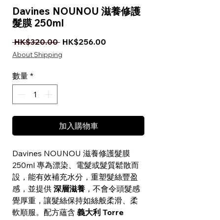
Davines NOUNOU 滋養修護
髮膜 250ml
一般價格
促銷價格
 HK$320.00 
HK$256.00
About Shipping
數量
*
加入購物車
Davines NOUNOU 滋養修護髮膜
250ml 專為漂染、電髮或髮質鬆散而
設，能有效補充水分，重塑髮絲豐盈
感，並提供
深層滋養
，不會令頭髮感
覺厚重，讓髮絲保持如絲般柔滑、柔
軟順服。配方蘊含
義大利 Torre