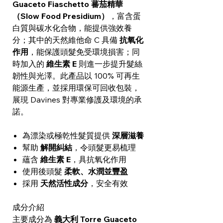
Guaceto Fiaschetto 蕃茄精華
（Slow Food Presidium）
，富含蛋
白質與碳水化合物，能提供強效養
分；其中的天然維他命 C 具備
抗氧化
作用
，能保護頭髮免受環境損害；同
時加入的
維生素 E
則進一步提升髮絲
韌性與光澤。此產品以 100% 可再生
能源生產，並採用環保可回收包裝，
展現 Davines 對專業修護及環境的承
諾。
為漂染或極乾性髮質提供
深層滋養
幫助
解開糾結
，令頭髮更易梳理
蘊含
維生素 E
，具抗氧化作用
使用後頭髮
柔軟、水潤並豐盈
採用
天然活性成分
，安全有效
成分介紹
主要成分為
義大利 Torre Guaceto