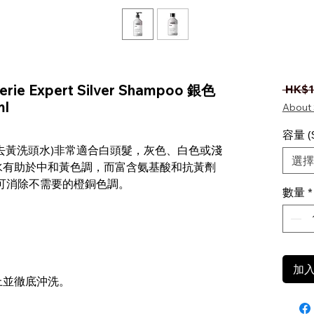
 Serie Expert Silver Shampoo 銀色
 HK$1
l
About 
容量 (S
poo (銀色去黃洗頭水)非常適合白頭髮，灰色、白色或淺
選擇
水有助於中和黃色調，而富含氨基酸和抗黃劑
ystem 可消除不需要的橙銅色調。
數量
*
加
上並徹底沖洗。