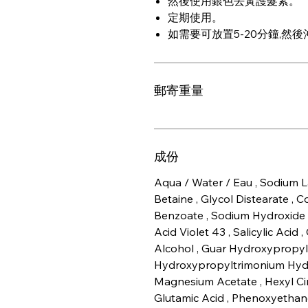
然後使用銀色去黃護髮素。
定期使用。
如需要可放置5-20分鐘,然
郵寄重量
成份
Aqua / Water / Eau , Sodium L
Betaine , Glycol Distearate ,
Benzoate , Sodium Hydroxide , 
Acid Violet 43 , Salicylic Acid 
Alcohol , Guar Hydroxypropyl
Hydroxypropyltrimonium Hydr
Magnesium Acetate , Hexyl Cinn
Glutamic Acid , Phenoxyethanol