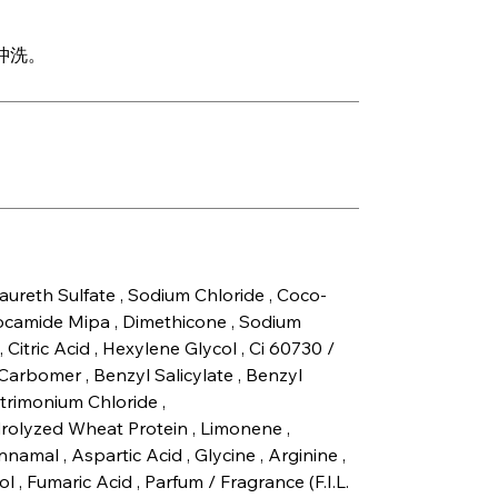
後沖洗。
aureth Sulfate , Sodium Chloride , Coco-
 Cocamide Mipa , Dimethicone , Sodium
Citric Acid , Hexylene Glycol , Ci 60730 /
, Carbomer , Benzyl Salicylate , Benzyl
trimonium Chloride ,
olyzed Wheat Protein , Limonene ,
amal , Aspartic Acid , Glycine , Arginine ,
 , Fumaric Acid , Parfum / Fragrance (F.I.L.