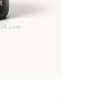
Najel 乳木果油及橄欖油洗頭梘
價格
HK$128.00
About Shipping