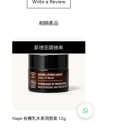
Write a Review
(Orange) Fruit Extract*, Citrus Limon
(Lemon) Fruit Extract, Lycium
Barbarum (Goji) Fruit Extract*, Acer
相關產品
Saccharum (Sugar Maple) Extract*,
Helianthus Annuus (Sunflower)
Seed Oil, Laureth-4, Guar
新增至購物車
Hydroxypropyltrimonium Chloride,
Saccharum Officinarum (Sugar
Cane) Extract,* Euterpe Oleracea
(Acai) Fruit Extract,*
Phenoxyethanol, Cocamidopropyl
Betaine, Glycerin, Aframomum
Melegueta (African Pepper) Seed
Extract*, Caprylyl Glycol,
Polyquaternium-7, Sodium
Benzoate, Undecane, Tridecane,
Najel 有機乳木果潤唇膏 12g
Najel 乳木果油及橄欖油洗頭
Potassium Sorbate, Acid Violet 43,
價格
價格
HK$79.00
HK$128.00
Formic Acid, Hydroxycitronellal,
About Shipping
About Shipping