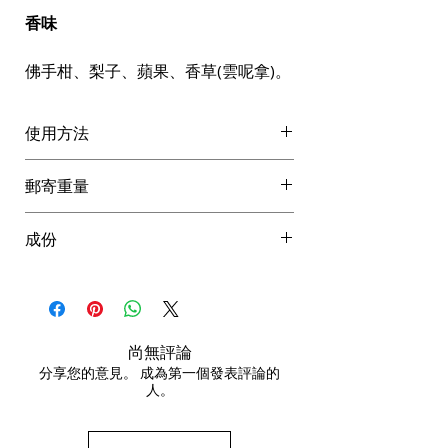
香味
佛手柑、梨子、蘋果、香草(雲呢拿)。
使用方法
用於濕髮。
郵寄重量
起泡，沖洗並重複。
第二次清洗時停留 1-10分鐘，以獲
成份
得更強的效果。
為了獲得最佳效果，請跟著使用LS
Aqua (Water), Coco-Glucoside,
銀色護髮素。
Disodium Laureth Sulfosuccinate,
Cocamide MEA, Sodium Lauroyl
Sarcosinate, Glycol Distearate, PEG-
尚無評論
150 Distearate, Hydrolyzed
分享您的意見。 成為第一個發表評論的
人。
Vegetable Protein, Panthenol,
Vaccinium Myrtillus (Bilberry) Fruit
Extract*, Citrus Aurantium Dulcis